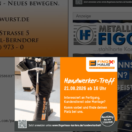
Anzeige
×
258683";
.com/pagead/show_ads.js"
>