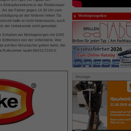
es Einkaufszentrums in der Röddenauer
. Als der Fahrer gegen 14.30 Uhr zum
schädigung an der hinteren linken Tür.
Werbeprospekte
hricht hatte er nicht hinterlassen, auch
sich der Unbekannte nicht gemeldet.
en Schaden am Montagmorgen mit 1000
Entfernens von der Unfallstelle. Wer
ise auf den Verursacher geben kann, der
Die Rufnummer lautet 06451/7203-0.
Anzeige