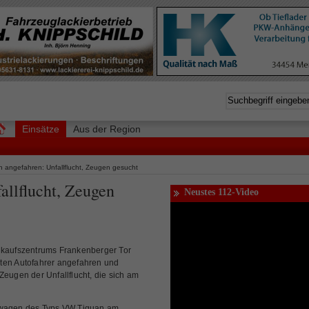
Einsätze
Aus der Region
 angefahren: Unfallflucht, Zeugen gesucht
llflucht, Zeugen
Neustes 112-Video
aufszentrums Frankenberger Tor
ten Autofahrer angefahren und
Zeugen der Unfallflucht, die sich am
etwagen des Typs VW Tiguan am