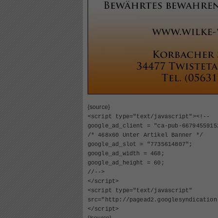
{source}
<
script type="text/javascript"
>
<
!--
google_ad_client = "ca-pub-6679455915
/* 468x60 Unter Artikel Banner */
google_ad_slot = "7735614807";
google_ad_width = 468;
google_ad_height = 60;
//--
>
<
/script
>
<
script type="text/javascript"
src="http://pagead2.googlesyndication
<
/script
>