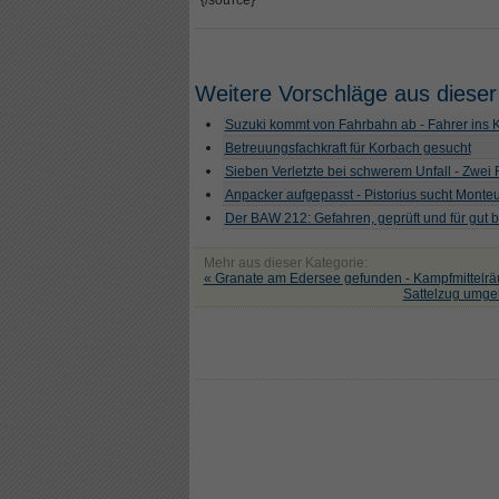
{/source}
Weitere Vorschläge aus dieser
Suzuki kommt von Fahrbahn ab - Fahrer ins
Betreuungsfachkraft für Korbach gesucht
Sieben Verletzte bei schwerem Unfall - Zwei
Anpacker aufgepasst - Pistorius sucht Monte
Der BAW 212: Gefahren, geprüft und für gut 
Mehr aus dieser Kategorie:
« Granate am Edersee gefunden - Kampfmittelrä
Sattelzug umgek