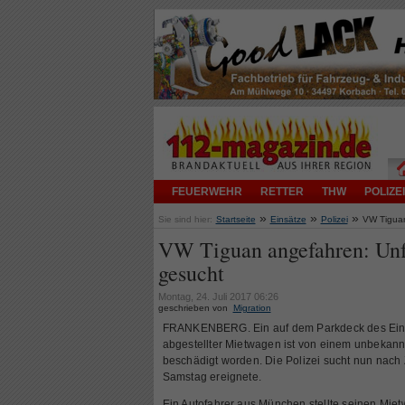
FEUERWEHR
RETTER
THW
POLIZEI
»
»
»
Sie sind hier:
Startseite
Einsätze
Polizei
VW Tiguan
VW Tiguan angefahren: Unfa
gesucht
Montag, 24. Juli 2017 06:26
geschrieben von
Migration
FRANKENBERG. Ein auf dem Parkdeck des Eink
abgestellter Mietwagen ist von einem unbekann
beschädigt worden. Die Polizei sucht nun nach 
Samstag ereignete.
Ein Autofahrer aus München stellte seinen Mi