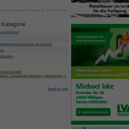
Zuletzt bearbeitet am Montag, 24. Juli 2017 07:10
 Kategorie
 Krankenhaus
 Rettungshubschrauber im Einsatz
ure
befunden
umdienst aktiv
ippt: Langwierige Bergung (aktualisiert) »
back to top