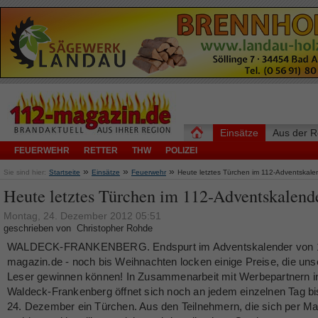
Einsätze
Aus der R
FEUERWEHR
RETTER
THW
POLIZEI
»
»
»
Sie sind hier:
Startseite
Einsätze
Feuerwehr
Heute letztes Türchen im 112-Adventskale
Heute letztes Türchen im 112-Adventskalend
Montag, 24. Dezember 2012 05:51
geschrieben von Christopher Rohde
WALDECK-FRANKENBERG. Endspurt im Adventskalender von 
magazin.de - noch bis Weihnachten locken einige Preise, die uns
Leser gewinnen können! In Zusammenarbeit mit Werbepartnern i
Waldeck-Frankenberg öffnet sich noch an jedem einzelnen Tag b
24. Dezember ein Türchen. Aus den Teilnehmern, die sich per Mai