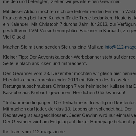
melden und beteiligten, ziehen wir jeweils einen Gewinner.
Mit dieser Aktion möchten sich die teilnehmenden Firmen in Wald
Frankenberg bei ihren Kunden für die Treue bedanken. Heute ist l
ein Kalender "Mit Christoph 7 durchs Jahr" für 2013, zur Verfügu
gestellt vom LVM-Versicherungsbüro Fackiner in Korbach, zu ge
Viel Glück!
Machen Sie mit und senden Sie uns eine Mail an:
info@112-maga
Kleiner Tipp: Der Adventskalender-Werbebanner steht auf der rec
Seite, einfach anklicken und mitmachen*.
Den Gewinner vom 23. Dezember möchten wir gleich hier nenne
Ebenfalls einen Jahreskalender 2013 mit Bildern des Kasseler
Rettungshubschraubers Christoph 7 vor heimischer Kulisse hat D
Kassube aus Korbach gewonnen. Herzlichen Glückwunsch!
*Teilnahmebedingungen: Die Teilnahme ist freiwillig und kostenlos
Mitmachen darf jeder, der das 18. Lebensjahr vollendet hat. Der
Rechtsweg ist ausgeschlossen. Jeder Gewinn wird nur einmal v
Der Gewinner wird am Folgetag auf dieser Homepage bekannt g
Ihr Team vom 112-magazin.de