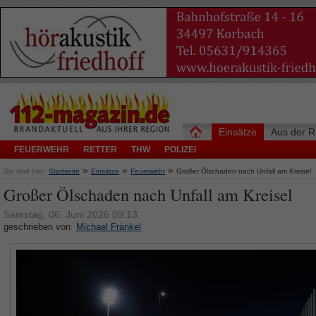
Einsätze
Aus der R
FEUERWEHR
RETTER
THW
POLIZEI
»
»
»
Sie sind hier:
Startseite
Einsätze
Feuerwehr
Großer Ölschaden nach Unfall am Kreisel
Großer Ölschaden nach Unfall am Kreisel
Samstag, 06. Juni 2026 09:13
geschrieben von
Michael Fränkel