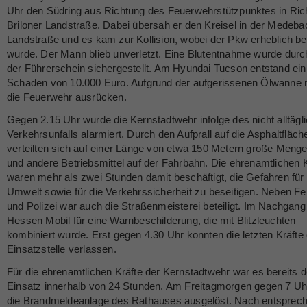
Uhr den Südring aus Richtung des Feuerwehrstützpunktes in Ric
Briloner Landstraße. Dabei übersah er den Kreisel in der Medeba
Landstraße und es kam zur Kollision, wobei der Pkw erheblich b
wurde. Der Mann blieb unverletzt. Eine Blutentnahme wurde durc
der Führerschein sichergestellt. Am Hyundai Tucson entstand ein
Schaden von 10.000 Euro. Aufgrund der aufgerissenen Ölwanne
die Feuerwehr ausrücken.
Gegen 2.15 Uhr wurde die Kernstadtwehr infolge des nicht alltägl
Verkehrsunfalls alarmiert. Durch den Aufprall auf die Asphaltfläch
verteilten sich auf einer Länge von etwa 150 Metern große Meng
und andere Betriebsmittel auf der Fahrbahn. Die ehrenamtlichen K
waren mehr als zwei Stunden damit beschäftigt, die Gefahren für 
Umwelt sowie für die Verkehrssicherheit zu beseitigen. Neben F
und Polizei war auch die Straßenmeisterei beteiligt. Im Nachgang
Hessen Mobil für eine Warnbeschilderung, die mit Blitzleuchten
kombiniert wurde. Erst gegen 4.30 Uhr konnten die letzten Kräfte 
Einsatzstelle verlassen.
Für die ehrenamtlichen Kräfte der Kernstadtwehr war es bereits de
Einsatz innerhalb von 24 Stunden. Am Freitagmorgen gegen 7 Uh
die Brandmeldeanlage des Rathauses ausgelöst. Nach entsprec