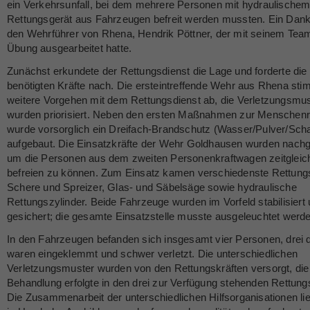
ein Verkehrsunfall, bei dem mehrere Personen mit hydraulische
Rettungsgerät aus Fahrzeugen befreit werden mussten. Ein Dank
den Wehrführer von Rhena, Hendrik Pöttner, der mit seinem Team
Übung ausgearbeitet hatte.
Zunächst erkundete der Rettungsdienst die Lage und forderte die
benötigten Kräfte nach. Die ersteintreffende Wehr aus Rhena st
weitere Vorgehen mit dem Rettungsdienst ab, die Verletzungsmus
wurden priorisiert. Neben den ersten Maßnahmen zur Menschenr
wurde vorsorglich ein Dreifach-Brandschutz (Wasser/Pulver/Sc
aufgebaut. Die Einsatzkräfte der Wehr Goldhausen wurden nachg
um die Personen aus dem zweiten Personenkraftwagen zeitgleic
befreien zu können. Zum Einsatz kamen verschiedenste Rettungs
Schere und Spreizer, Glas- und Säbelsäge sowie hydraulische
Rettungszylinder. Beide Fahrzeuge wurden im Vorfeld stabilisiert
gesichert; die gesamte Einsatzstelle musste ausgeleuchtet werd
In den Fahrzeugen befanden sich insgesamt vier Personen, drei
waren eingeklemmt und schwer verletzt. Die unterschiedlichen
Verletzungsmuster wurden von den Rettungskräften versorgt, die
Behandlung erfolgte in den drei zur Verfügung stehenden Rettun
Die Zusammenarbeit der unterschiedlichen Hilfsorganisationen li