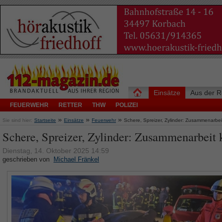
Einsätze
Aus der R
FEUERWEHR
RETTER
THW
POLIZEI
»
»
»
Sie sind hier:
Startseite
Einsätze
Feuerwehr
Schere, Spreizer, Zylinder: Zusammenarbei
Schere, Spreizer, Zylinder: Zusammenarbeit 
Dienstag, 14. Oktober 2025 14:59
geschrieben von
Michael Fränkel