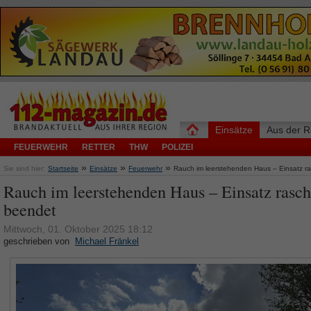
Einsätze
Aus der R
FEUERWEHR
RETTER
THW
POLIZEI
»
»
»
Sie sind hier:
Startseite
Einsätze
Feuerwehr
Rauch im leerstehenden Haus – Einsatz r
Rauch im leerstehenden Haus – Einsatz rasch
beendet
Mittwoch, 01. Oktober 2025 18:12
geschrieben von
Michael Fränkel