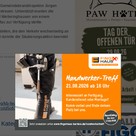
nde Gemeindebrandinspektor Jürgen
 streuen. Unterstützt wurden die
d Welleringhausen von einem
c zur Verfügung stellte.
ellen, die den Verkehr wechselseitig an
ten konnte die Säuberungsaktion beendet
×
tzt bearbeitet am Sonntag, 24. Januar 2021 17:39
:
rg/kb-feuerwehr/item/31706-
ProId5c6382ade6
 Kategorie