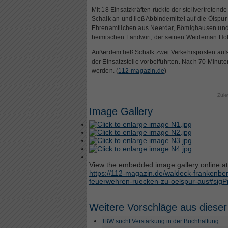
Mit 18 Einsatzkräften rückte der stellvertrete
Schalk an und ließ Abbindemittel auf die Ölspur
Ehrenamtlichen aus Neerdar, Bömighausen un
heimischen Landwirt, der seinen Weideman Hofta
Außerdem ließ Schalk zwei Verkehrsposten aufst
der Einsatzstelle vorbeiführten. Nach 70 Minu
werden. (
112-magazin.de
)
Zule
Image Gallery
View the embedded image gallery online at
https://112-magazin.de/waldeck-frankenbe
feuerwehren-ruecken-zu-oelspur-aus#sig
Weitere Vorschläge aus dieser
IBW sucht Verstärkung in der Buchhaltung