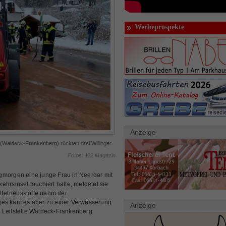
Werbeprospekte
Anzeige
(Waldeck-Frankenberg) rückten drei Willinger
Fotos: 112 Magazin
orgen eine junge Frau in Neerdar mit
hrsinsel touchiert hatte, meldetet sie
 Betriebsstoffe nahm der
ages kam es aber zu einer Verwässerung
Anzeige
 Leitstelle Waldeck-Frankenberg