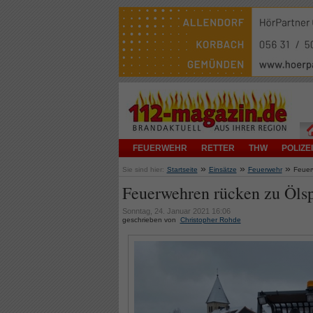
FEUERWEHR
RETTER
THW
POLIZEI
»
»
»
Sie sind hier:
Startseite
Einsätze
Feuerwehr
Feuer
Feuerwehren rücken zu Ölsp
Sonntag, 24. Januar 2021 16:06
geschrieben von
Christopher Rohde