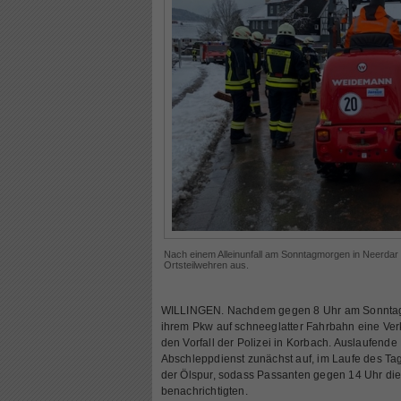
Nach einem Alleinunfall am Sonntagmorgen in Neerdar 
Ortsteilwehren aus.
WILLINGEN. Nachdem gegen 8 Uhr am Sonntagm
ihrem Pkw auf schneeglatter Fahrbahn eine Verke
den Vorfall der Polizei in Korbach. Auslaufende
Abschleppdienst zunächst auf, im Laufe des T
der Ölspur, sodass Passanten gegen 14 Uhr die
benachrichtigten.