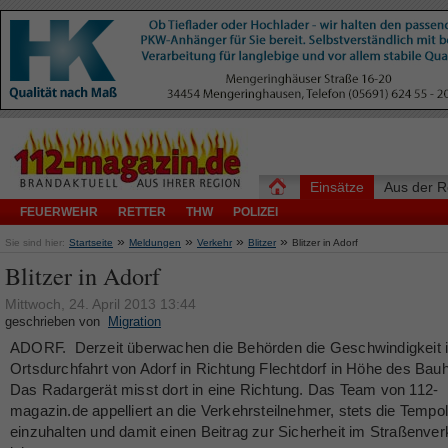
Einsätze
Aus der R
FEUERWEHR
RETTER
THW
POLIZEI
»
»
»
»
Sie sind hier:
Startseite
Meldungen
Verkehr
Blitzer
Blitzer in Adorf
Blitzer in Adorf
Mittwoch, 24. April 2013 13:44
geschrieben von
Migration
ADORF. Derzeit überwachen die Behörden die Geschwindigkeit i
Ortsdurchfahrt von Adorf in Richtung Flechtdorf in Höhe des Bauh
Das Radargerät misst dort in eine Richtung. Das Team von 112-
magazin.de appelliert an die Verkehrsteilnehmer, stets die Tempol
einzuhalten und damit einen Beitrag zur Sicherheit im Straßenver