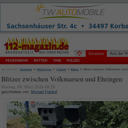
Einsätze
Aus der R
FEUERWEHR
RETTER
THW
POLIZEI
»
»
»
»
Sie sind hier:
Startseite
Meldungen
Verkehr
Blitzer
Blitzer zwischen Volkmarsen und 
Blitzer zwischen Volkmarsen und Ehringen
Montag, 09. März 2026 08:25
geschrieben von
Michael Fränkel