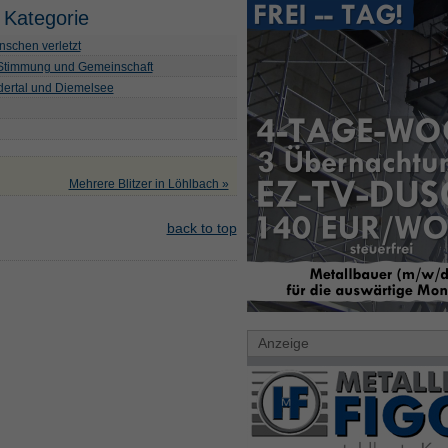
 Kategorie
schen verletzt
 Stimmung und Gemeinschaft
Edertal und Diemelsee
Mehrere Blitzer in Löhlbach »
back to top
Anzeige