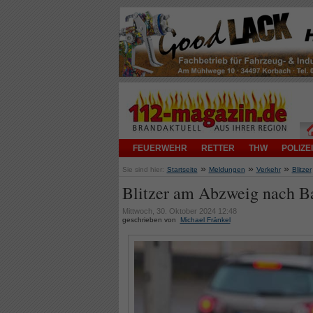
FEUERWEHR
RETTER
THW
POLIZEI
»
»
»
Sie sind hier:
Startseite
Meldungen
Verkehr
Blitzer
Blitzer am Abzweig nach 
Mittwoch, 30. Oktober 2024 12:48
geschrieben von
Michael Fränkel