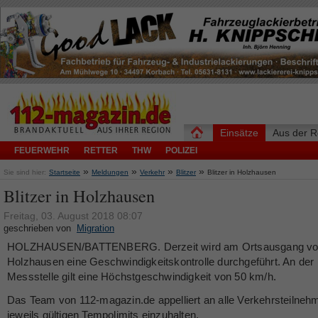
Einsätze
Aus der R
FEUERWEHR
RETTER
THW
POLIZEI
»
»
»
»
Sie sind hier:
Startseite
Meldungen
Verkehr
Blitzer
Blitzer in Holzhausen
Blitzer in Holzhausen
Freitag, 03. August 2018 08:07
geschrieben von
Migration
HOLZHAUSEN/BATTENBERG. Derzeit wird am Ortsausgang v
Holzhausen eine Geschwindigkeitskontrolle durchgeführt. An der
Messstelle gilt eine Höchstgeschwindigkeit von 50 km/h.
Das Team von 112-magazin.de appelliert an alle Verkehrsteilnehm
jeweils gültigen Tempolimits einzuhalten.