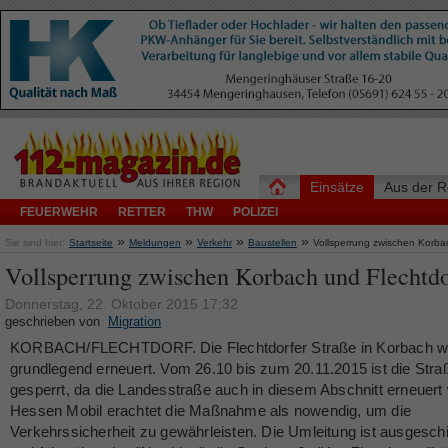
Einsätze
Aus der R
FEUERWEHR
RETTER
THW
POLIZEI
»
»
»
»
Sie sind hier:
Startseite
Meldungen
Verkehr
Baustellen
Vollsperrung zwischen Korba
Vollsperrung zwischen Korbach und Flechtdo
Donnerstag, 22. Oktober 2015 17:32
geschrieben von
Migration
KORBACH/FLECHTDORF. Die Flechtdorfer Straße in Korbach w
grundlegend erneuert. Vom 26.10 bis zum 20.11.2015 ist die Straß
gesperrt, da die Landesstraße auch in diesem Abschnitt erneuert 
Hessen Mobil erachtet die Maßnahme als nowendig, um die
Verkehrssicherheit zu gewährleisten. Die Umleitung ist ausgeschi