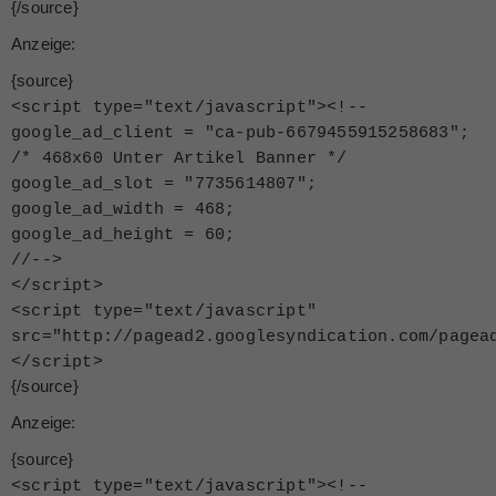
{/source}
Anzeige:
{source}
<
script type="text/javascript"
>
<
!--
google_ad_client = "ca-pub-6679455915258683";
/* 468x60 Unter Artikel Banner */
google_ad_slot = "7735614807";
google_ad_width = 468;
google_ad_height = 60;
//--
>
<
/script
>
<
script type="text/javascript"
src="http://pagead2.googlesyndication.com/pagea
<
/script
>
{/source}
Anzeige:
{source}
<
script type="text/javascript"
>
<
!--