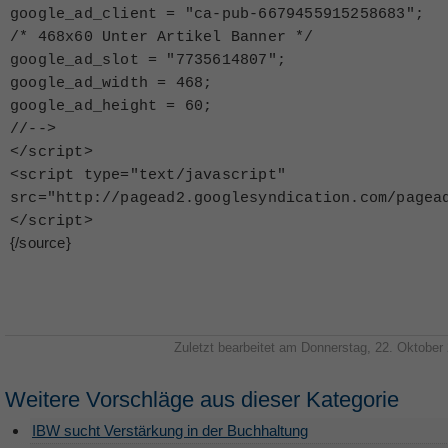
google_ad_client = "ca-pub-6679455915258683";
/* 468x60 Unter Artikel Banner */
google_ad_slot = "7735614807";
google_ad_width = 468;
google_ad_height = 60;
//--
>
<
/script
>
<
script type="text/javascript"
src="http://pagead2.googlesyndication.com/pagea
<
/script
>
{/source}
Zuletzt bearbeitet am Donnerstag, 22. Oktober
Weitere Vorschläge aus dieser Kategorie
IBW sucht Verstärkung in der Buchhaltung