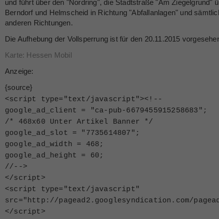
und führt über den "Nordring", die Stadtstraße "Am Ziegelgrund" 
Berndorf und Helmscheid in Richtung "Abfallanlagen" und sämtli
anderen Richtungen.
Die Aufhebung der Vollsperrung ist für den 20.11.2015 vorgesehe
Karte: Hessen Mobil
Anzeige:
{source}
<
script type="text/javascript"
>
<
!--
google_ad_client = "ca-pub-6679455915258683";
/* 468x60 Unter Artikel Banner */
google_ad_slot = "7735614807";
google_ad_width = 468;
google_ad_height = 60;
//--
>
<
/script
>
<
script type="text/javascript"
src="http://pagead2.googlesyndication.com/pagea
<
/script
>