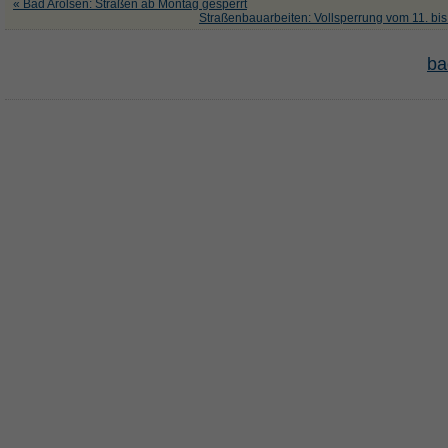
« Bad Arolsen: Straßen ab Montag gesperrt
Straßenbauarbeiten: Vollsperrung vom 11. bis
ba