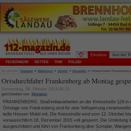
Einsätze
Aus der R
FEUERWEHR
RETTER
THW
POLIZEI
»
»
»
»
Sie sind hier:
Startseite
Meldungen
Verkehr
Baustellen
Ortsdurchfahrt Frankenberg 
Ortsdurchfahrt Frankenberg ab Montag gespe
Donnerstag, 08. Oktober 2015 06:21
geschrieben von
Migration
FRANKENBERG. Straßenbauarbeiten an der Kreisstraße 126 in 
Ortslage von Frankenberg sind für eine Vollsperrung verantwortli
teilte Hessen Mobil mit. Die Kreisstraße wird vom 12. Oktober bi
voraussichtlich 18. Dezember 2015 voll gesperrt. Die Umleitung i
ausgeschildert und führt von Frankenberg über Somplar, Wanger