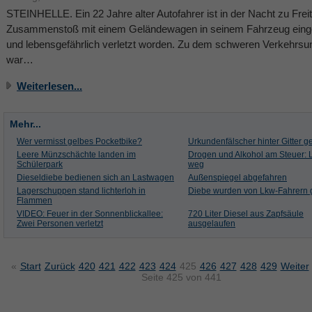
STEINHELLE. Ein 22 Jahre alter Autofahrer ist in der Nacht zu Frei
Zusammenstoß mit einem Geländewagen in seinem Fahrzeug ein
und lebensgefährlich verletzt worden. Zu dem schweren Verkehrsun
war…
Weiterlesen...
Mehr...
Wer vermisst gelbes Pocketbike?
Urkundenfälscher hinter Gitter g
Leere Münzschächte landen im
Drogen und Alkohol am Steuer:
Schülerpark
weg
Dieseldiebe bedienen sich an Lastwagen
Außenspiegel abgefahren
Lagerschuppen stand lichterloh in
Diebe wurden von Lkw-Fahrern g
Flammen
VIDEO: Feuer in der Sonnenblickallee:
720 Liter Diesel aus Zapfsäule
Zwei Personen verletzt
ausgelaufen
«
Start
Zurück
420
421
422
423
424
425
426
427
428
429
Weiter
Seite 425 von 441