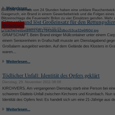
Weiterlesen...
BRILON. Innerhalb von 24 Stunden haben eine unklare Rauchentwick
Gasgeruch, ein Brand in einem Gewerbebetrieb und die Folgen eines
Blitzeinschlags die Feuerwehr Brilon zu vier Einsätzen gerufen. Mehr 
Carportbrand löst Großeinsatz für den Rettungsdien
Kräfte ...
Weiterlesen
Mittwoch, 30. November 2011 06:49
GRAFSCHAFT. Beim Brand einiger Müllcontainer unter einem Carpo
einem Seniorenheim in Grafschaft musste am Dienstagabend gege
Großalarm ausgelöst werden. Auf dem Gelände des Klosters in Gra
waren…
Weiterlesen...
Tödlicher Unfall: Identität des Opfers geklärt
Dienstag, 29. November 2011 08:08
KIRCHVERS. Am vergangenen Dienstag starb eine Person bei ei
schweren Glatteis-Unfall zwischen Kirchvers und Krumbach. Nun st
Identität des Opfers fest: Es handelt sich um eine 21-Jährige aus 
Weiterlesen...