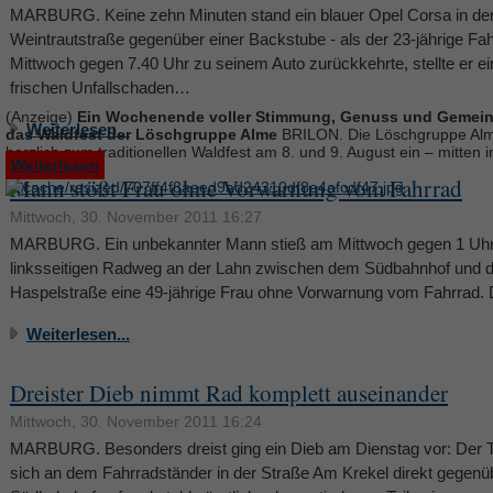
MARBURG. Keine zehn Minuten stand ein blauer Opel Corsa in de
Weintrautstraße gegenüber einer Backstube - als der 23-jährige Fa
Mittwoch gegen 7.40 Uhr zu seinem Auto zurückkehrte, stellte er e
frischen Unfallschaden…
(Anzeige)
Ein Wochenende voller Stimmung, Genuss und Gemein
Weiterlesen...
das Waldfest der Löschgruppe Alme
BRILON. Die Löschgruppe Alm
herzlich zum traditionellen Waldfest am 8. und 9. August ein – mitten in
Weiterlesen
Mann stößt Frau ohne Vorwarnung vom Fahrrad
Mittwoch, 30. November 2011 16:27
MARBURG. Ein unbekannter Mann stieß am Mittwoch gegen 1 Uhr
linksseitigen Radweg an der Lahn zwischen dem Südbahnhof und d
Haspelstraße eine 49-jährige Frau ohne Vorwarnung vom Fahrrad.
Weiterlesen...
Dreister Dieb nimmt Rad komplett auseinander
Mittwoch, 30. November 2011 16:24
MARBURG. Besonders dreist ging ein Dieb am Dienstag vor: Der Tä
sich an dem Fahrradständer in der Straße Am Krekel direkt gegen