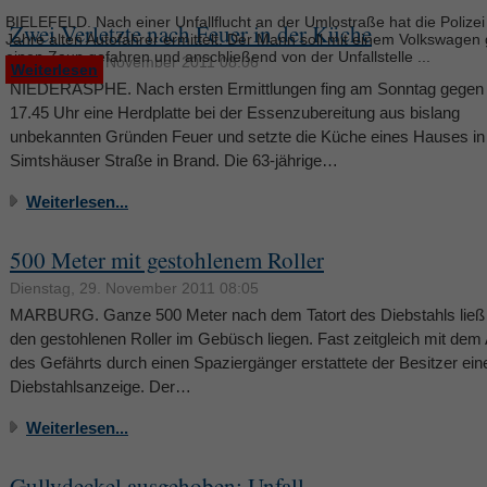
BIELEFELD. Nach einer Unfallflucht an der Umlostraße hat die Polizei
Zwei Verletzte nach Feuer in der Küche
Jahre alten Autofahrer ermittelt. Der Mann soll mit einem Volkswagen
einen Zaun gefahren und anschließend von der Unfallstelle ...
Dienstag, 29. November 2011 08:06
Weiterlesen
NIEDERASPHE. Nach ersten Ermittlungen fing am Sonntag gegen
17.45 Uhr eine Herdplatte bei der Essenzubereitung aus bislang
unbekannten Gründen Feuer und setzte die Küche eines Hauses in
Simtshäuser Straße in Brand. Die 63-jährige…
Weiterlesen...
500 Meter mit gestohlenem Roller
Dienstag, 29. November 2011 08:05
MARBURG. Ganze 500 Meter nach dem Tatort des Diebstahls ließ 
den gestohlenen Roller im Gebüsch liegen. Fast zeitgleich mit dem 
des Gefährts durch einen Spaziergänger erstattete der Besitzer ein
Diebstahlsanzeige. Der…
Weiterlesen...
Gullydeckel ausgehoben: Unfall