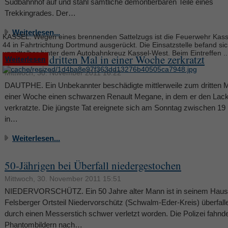
Südbahnhof auf und stahl sämtliche demontierbaren Teile eines
Trekkingrades. Der…
Weiterlesen...
KASSEL. Wegen eines brennenden Sattelzugs ist die Feuerwehr Kasse
44 in Fahrtrichtung Dortmund ausgerückt. Die Einsatzstelle befand si
unmittelbar hinter dem Autobahnkreuz Kassel-West. Beim Eintreffen ..
Auto zum dritten Mal in einer Woche zerkratzt
Weiterlesen
Mittwoch, 30. November 2011 16:22
DAUTPHE. Ein Unbekannter beschädigte mittlerweile zum dritten M
einer Woche einen schwarzen Renault Megane, in dem er den Lac
verkratzte. Die jüngste Tat ereignete sich am Sonntag zwischen 19
in…
Weiterlesen...
50-Jährigen bei Überfall niedergestochen
Mittwoch, 30. November 2011 15:51
NIEDERVORSCHÜTZ. Ein 50 Jahre alter Mann ist in seinem Haus
Felsberger Ortsteil Niedervorschütz (Schwalm-Eder-Kreis) überfall
durch einen Messerstich schwer verletzt worden. Die Polizei fahnde
Phantombildern nach…