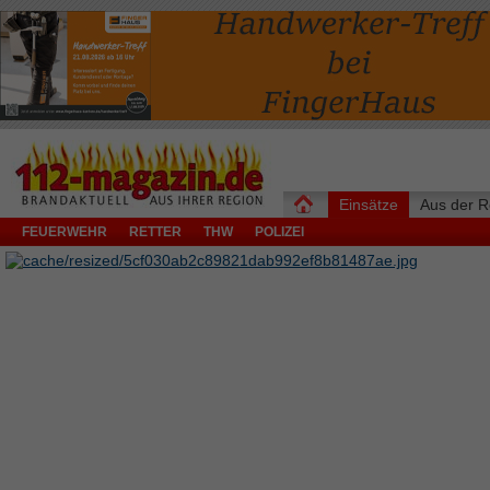
Einsätze
Aus der R
FEUERWEHR
RETTER
THW
POLIZEI