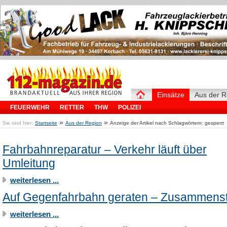
Einsätze
Aus der R
FEUERWEHR
RETTER
THW
POLIZEI
»
»
Sie sind hier:
Startseite
Aus der Region
Anzeige der Artikel nach Schlagwörtern: gesperrt
Fahrbahnreparatur – Verkehr läuft über
Umleitung
weiterlesen ...
Auf Gegenfahrbahn geraten – Zusammens
weiterlesen ...