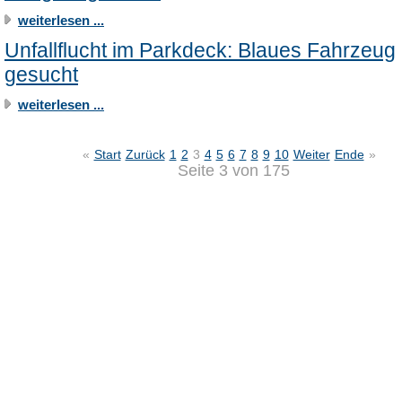
weiterlesen ...
Unfallflucht im Parkdeck: Blaues Fahrzeug
gesucht
weiterlesen ...
«
Start
Zurück
1
2
3
4
5
6
7
8
9
10
Weiter
Ende
»
Seite 3 von 175