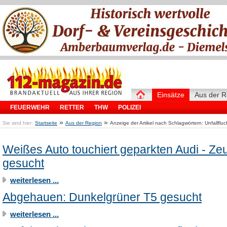
Einsätze
Aus der R
FEUERWEHR
RETTER
THW
POLIZEI
»
»
Sie sind hier:
Startseite
Aus der Region
Anzeige der Artikel nach Schlagwörtern: Unfallfluc
Weißes Auto touchiert geparkten Audi - Ze
gesucht
weiterlesen ...
Abgehauen: Dunkelgrüner T5 gesucht
weiterlesen ...