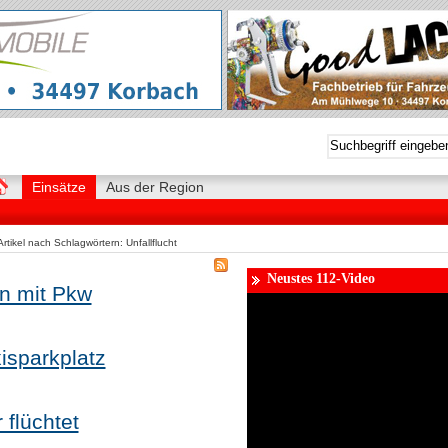
Einsätze
Aus der Region
rtikel nach Schlagwörtern: Unfallflucht
Neustes 112-Video
on mit Pkw
xisparkplatz
 flüchtet