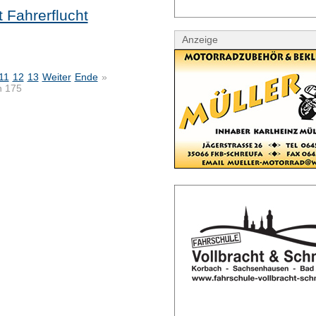
t Fahrerflucht
Anzeige
11
12
13
Weiter
Ende
»
n 175