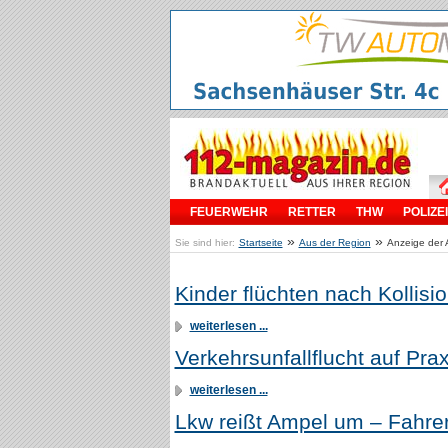
FEUERWEHR
RETTER
THW
POLIZEI
»
»
Sie sind hier:
Startseite
Aus der Region
Anzeige der A
Kinder flüchten nach Kollisi
weiterlesen ...
Verkehrsunfallflucht auf Pra
weiterlesen ...
Lkw reißt Ampel um – Fahrer