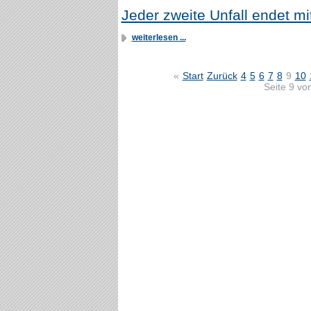
Jeder zweite Unfall endet mi
weiterlesen ...
«
Start
Zurück
4
5
6
7
8
9
10
Seite 9 vo