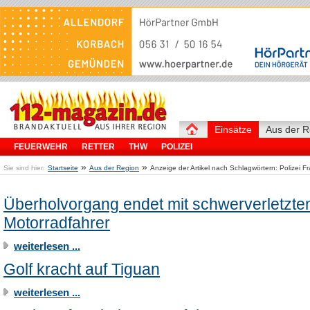
Einsätze
Aus der R
FEUERWEHR
RETTER
THW
POLIZEI
»
»
Sie sind hier:
Startseite
Aus der Region
Anzeige der Artikel nach Schlagwörtern: Polizei 
Überholvorgang endet mit schwerverletzt
Motorradfahrer
weiterlesen ...
Golf kracht auf Tiguan
weiterlesen ...