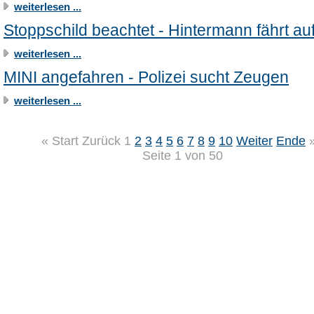
weiterlesen ...
Stoppschild beachtet - Hintermann fährt au
weiterlesen ...
MINI angefahren - Polizei sucht Zeugen
weiterlesen ...
«
Start
Zurück
1
2
3
4
5
6
7
8
9
10
Weiter
Ende
Seite 1 von 50