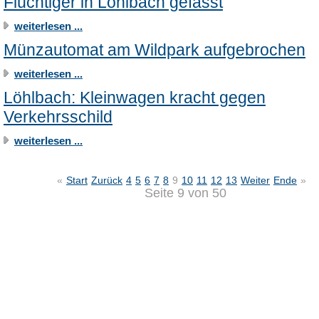
Flüchtiger in Löhlbach gefasst
weiterlesen ...
Münzautomat am Wildpark aufgebrochen
weiterlesen ...
Löhlbach: Kleinwagen kracht gegen
Verkehrsschild
weiterlesen ...
«
Start
Zurück
4
5
6
7
8
9
10
11
12
13
Weiter
Ende
»
Seite 9 von 50