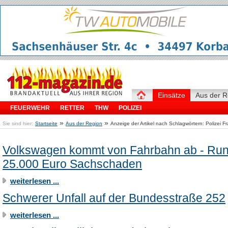
Einsätze
Aus der R
FEUERWEHR
RETTER
THW
POLIZEI
»
»
Sie sind hier:
Startseite
Aus der Region
Anzeige der Artikel nach Schlagwörtern: Polizei 
Volkswagen kommt von Fahrbahn ab - Ru
25.000 Euro Sachschaden
weiterlesen ...
Schwerer Unfall auf der Bundesstraße 252
weiterlesen ...