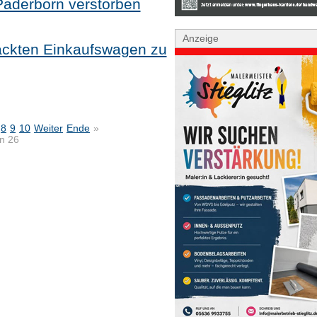
 Paderborn verstorben
Anzeige
ackten Einkaufswagen zu
8
9
10
Weiter
Ende
»
on 26