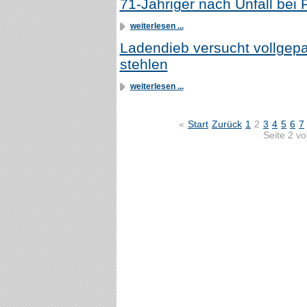
71-Jähriger nach Unfall bei
weiterlesen ...
Ladendieb versucht vollgep
stehlen
weiterlesen ...
«
Start
Zurück
1
2
3
4
5
6
7
Seite 2 v