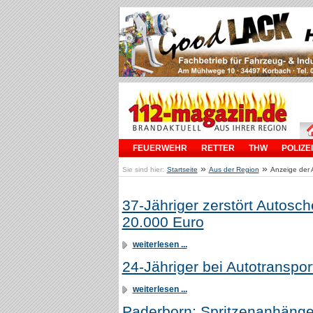
FEUERWEHR
RETTER
THW
POLIZEI
»
»
Sie sind hier:
Startseite
Aus der Region
Anzeige der 
37-Jähriger zerstört Autosc
20.000 Euro
weiterlesen ...
24-Jähriger bei Autotranspor
weiterlesen ...
Paderborn: Spritzenanhänge