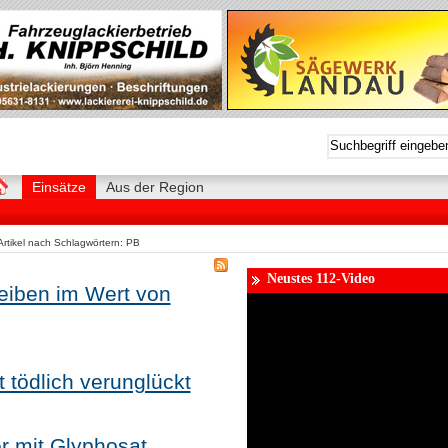
Einsätze
Aus der Region
Artikel nach Schlagwörtern: PB
Neustes 112-Video
heiben im Wert von
t tödlich verunglückt
r mit Glyphosat