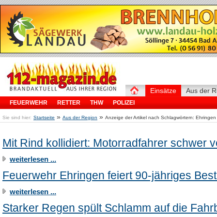
Einsätze
Aus der R
FEUERWEHR
RETTER
THW
POLIZEI
»
»
Sie sind hier:
Startseite
Aus der Region
Anzeige der Artikel nach Schlagwörtern: Ehringen
Mit Rind kollidiert: Motorradfahrer schwer v
weiterlesen ...
Feuerwehr Ehringen feiert 90-jähriges Bes
weiterlesen ...
Starker Regen spült Schlamm auf die Fah