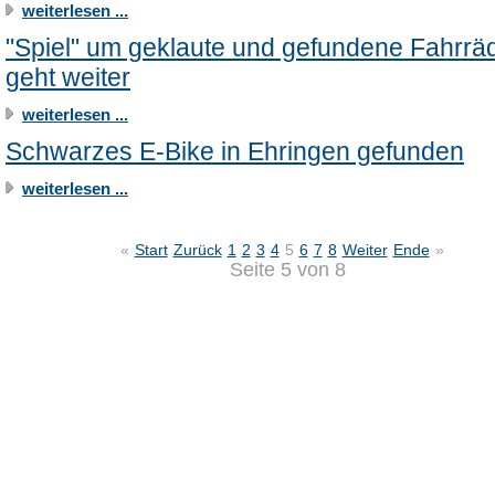
weiterlesen ...
"Spiel" um geklaute und gefundene Fahrrä
geht weiter
weiterlesen ...
Schwarzes E-Bike in Ehringen gefunden
weiterlesen ...
«
Start
Zurück
1
2
3
4
5
6
7
8
Weiter
Ende
»
Seite 5 von 8