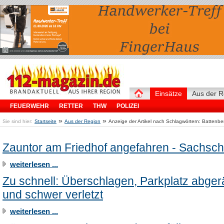
Einsätze
Aus der R
FEUERWEHR
RETTER
THW
POLIZEI
»
»
Sie sind hier:
Startseite
Aus der Region
Anzeige der Artikel nach Schlagwörtern: Battenbe
Zauntor am Friedhof angefahren - Sachsc
weiterlesen ...
Zu schnell: Überschlagen, Parkplatz abge
und schwer verletzt
weiterlesen ...