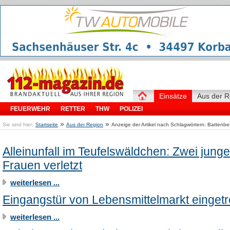
Einsätze
Aus der R
FEUERWEHR
RETTER
THW
POLIZEI
»
»
Sie sind hier:
Startseite
Aus der Region
Anzeige der Artikel nach Schlagwörtern: Battenbe
Alleinunfall im Teufelswäldchen: Zwei junge
Frauen verletzt
weiterlesen ...
Eingangstür von Lebensmittelmarkt eingetr
weiterlesen ...