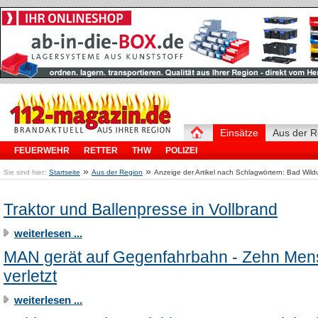
Einsätze
Aus der R
FEUERWEHR
RETTER
THW
POLIZEI
»
»
Sie sind hier:
Startseite
Aus der Region
Anzeige der Artikel nach Schlagwörtern: Bad Wil
Traktor und Ballenpresse in Vollbrand
weiterlesen ...
MAN gerät auf Gegenfahrbahn - Zehn Me
verletzt
weiterlesen ...