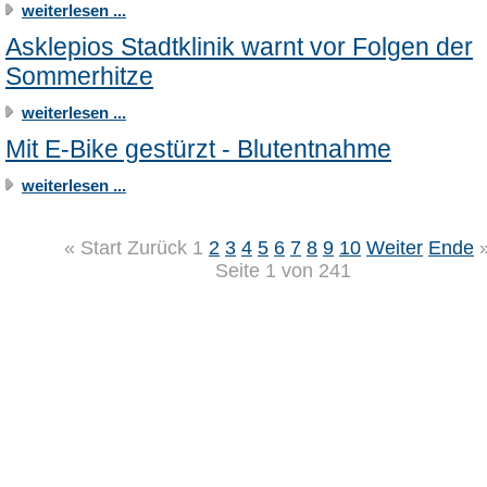
weiterlesen ...
Asklepios Stadtklinik warnt vor Folgen der
Sommerhitze
weiterlesen ...
Mit E-Bike gestürzt - Blutentnahme
weiterlesen ...
«
Start
Zurück
1
2
3
4
5
6
7
8
9
10
Weiter
Ende
Seite 1 von 241