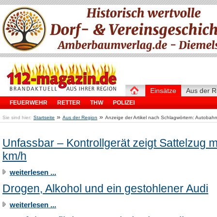
Einsätze
Aus der R
FEUERWEHR
RETTER
THW
POLIZEI
»
»
Sie sind hier:
Startseite
Aus der Region
Anzeige der Artikel nach Schlagwörtern: Autobahn
Unfassbar – Kontrollgerät zeigt Sattelzug m
km/h
weiterlesen ...
Drogen, Alkohol und ein gestohlener Audi
weiterlesen ...