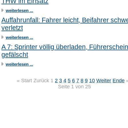
THW im Einsatz
weiterlesen ...
Auffahrunfall: Fahrer leicht, Beifahrer schw
verletzt
weiterlesen ...
A 7: Sprinter völlig überladen, Führerschei
gefälscht
weiterlesen ...
«
Start
Zurück
1
2
3
4
5
6
7
8
9
10
Weiter
Ende
Seite 1 von 25