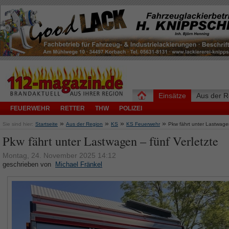
Einsätze
Aus der R
FEUERWEHR
RETTER
THW
POLIZEI
»
»
»
»
Sie sind hier:
Startseite
Aus der Region
KS
KS Feuerwehr
Pkw fährt unter Lastwagen
Pkw fährt unter Lastwagen – fünf Verletzte
Montag, 24. November 2025 14:12
geschrieben von
Michael Fränkel