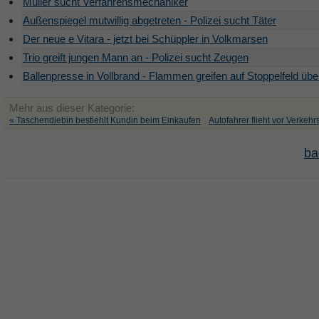
Müller sucht Verfahrensmechaniker
Außenspiegel mutwillig abgetreten - Polizei sucht Täter
Der neue e Vitara - jetzt bei Schüppler in Volkmarsen
Trio greift jungen Mann an - Polizei sucht Zeugen
Ballenpresse in Vollbrand - Flammen greifen auf Stoppelfeld übe
Mehr aus dieser Kategorie:
« Taschendiebin bestiehlt Kundin beim Einkaufen
Autofahrer flieht vor Verkehr
ba