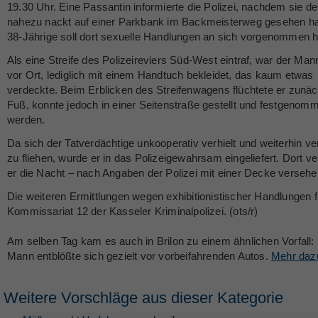
19.30 Uhr. Eine Passantin informierte die Polizei, nachdem sie 
nahezu nackt auf einer Parkbank im Backmeisterweg gesehen ha
38-Jährige soll dort sexuelle Handlungen an sich vorgenommen 
Als eine Streife des Polizeireviers Süd-West eintraf, war der Ma
vor Ort, lediglich mit einem Handtuch bekleidet, das kaum etwas
verdeckte. Beim Erblicken des Streifenwagens flüchtete er zunäc
Fuß, konnte jedoch in einer Seitenstraße gestellt und festgenom
werden.
Da sich der Tatverdächtige unkooperativ verhielt und weiterhin v
zu fliehen, wurde er in das Polizeigewahrsam eingeliefert. Dort v
er die Nacht – nach Angaben der Polizei mit einer Decke versehe
Die weiteren Ermittlungen wegen exhibitionistischer Handlungen f
Kommissariat 12 der Kasseler Kriminalpolizei. (ots/r)
Am selben Tag kam es auch in Brilon zu einem ähnlichen Vorfall: 
Mann entblößte sich gezielt vor vorbeifahrenden Autos.
Mehr dazu
Weitere Vorschläge aus dieser Kategorie