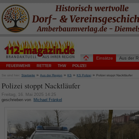
Einsätze
Aus der R
FEUERWEHR
RETTER
THW
POLIZEI
»
»
»
»
Sie sind hier:
Startseite
Aus der Region
KS
KS Polizei
Polizei stoppt Nacktläufer
Polizei stoppt Nacktläufer
Freitag, 16. Mai 2025 14:25
geschrieben von
Michael Fränkel