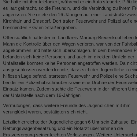
Sie hatte mit ihm telefoniert, während er ein Auto steuerte. Plötzl
es laut gekracht, so die Freundin, und die Verbindung zu ihrem F
abgerissen. Sie ortete den 16-Jährigen auf einer Landstraße zwi
Kirchhain und Emsdorf. Dort trafen Feuerwehr und Polizei auf ein
brennenden Pkw im Straßengraben.
Offensichtlich hatte der im Landkreis Marburg-Biedenkopf lebend
Mann die Kontrolle über den Wagen verloren, war von der Fahrba
abgekommen und hatte sich überschlagen. In dem brennenden 
befanden sich keine Personen, und auch im direkten Umfeld der
Unfallstelle konnten keine Personen angetroffen werden. Da nicht
ausgeschlossen werden konnte, dass sich der Jugendliche in ein
hilflosen Lage befand, starteten Feuerwehr und Polizei eine Sucha
bei der ein Polizeihubschrauber sowie eine Drohne der Feuerwe
Einsatz kamen. Zudem suchte die Feuerwehr in der näheren U
der Unfallstelle nach dem 16-Jährigen.
Vermutungen, dass weitere Freunde des Jugendlichen mit ihm
verunglückt waren, bestätigten sich nicht.
Letztlich erreichte der Jugendliche gegen 6 Uhr sein Zuhause. Ei
Rettungswagenbesatzung und ein Notarzt übernahmen die
Erstversorgung seiner leichten Verletzungen. Weitere Untersuch