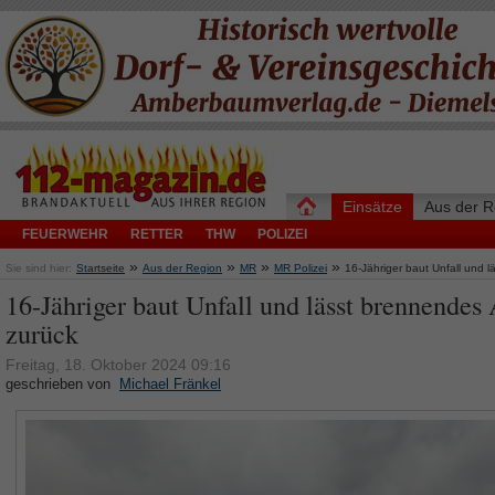
Einsätze
Aus der R
FEUERWEHR
RETTER
THW
POLIZEI
»
»
»
»
Sie sind hier:
Startseite
Aus der Region
MR
MR Polizei
16-Jähriger baut Unfall und 
16-Jähriger baut Unfall und lässt brennendes
zurück
Freitag, 18. Oktober 2024 09:16
geschrieben von
Michael Fränkel