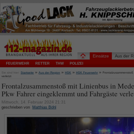
Einsätze
Aus der R
FEUERWEHR
RETTER
THW
POLIZEI
»
»
»
»
Sie sind hier:
Startseite
Aus der Region
HSK
HSK Feuerwehr
Frontalzusammenstoß 
verletzt
Frontalzusammenstoß mit Linienbus in Mede
Pkw Fahrer eingeklemmt und Fahrgäste verle
Mittwoch, 14. Februar 2024 21:31
geschrieben von
Matthias Böhl