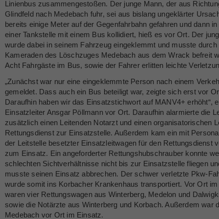
Linienbus zusammengestoßen. Der junge Mann, der aus Richtun
Glindfeld nach Medebach fuhr, sei aus bislang ungeklärter Ursac
bereits einige Meter auf der Gegenfahrbahn gefahren und dann i
einer Tankstelle mit einem Bus kollidiert, hieß es vor Ort. Der ju
wurde dabei in seinem Fahrzeug eingeklemmt und musste durch 
Kameraden des Löschzuges Medebach aus dem Wrack befreit w
Acht Fahrgäste im Bus, sowie der Fahrer erlitten leichte Verletzu
„Zunächst war nur eine eingeklemmte Person nach einem Verkehr
gemeldet. Dass auch ein Bus beteiligt war, zeigte sich erst vor Or
Daraufhin haben wir das Einsatzstichwort auf MANV4+ erhöht“, e
Einsatzleiter Ansgar Pöllmann vor Ort. Daraufhin alarmierte die Le
zusätzlich einen Leitenden Notarzt und einen organisatorischen Le
Rettungsdienst zur Einsatzstelle. Außerdem kam ein mit Persona
der Leitstelle besetzter Einsatzleitwagen für den Rettungsdienst v
zum Einsatz. Ein angeforderter Rettungshubschrauber konnte w
schlechten Sichtverhältnisse nicht bis zur Einsatzstelle fliegen u
musste seinen Einsatz abbrechen. Der schwer verletzte Pkw-Fa
wurde somit ins Korbacher Krankenhaus transportiert. Vor Ort im
waren vier Rettungswagen aus Winterberg, Medelon und Dalwigk
sowie die Notärzte aus Winterberg und Korbach. Außerdem war
Medebach vor Ort im Einsatz.