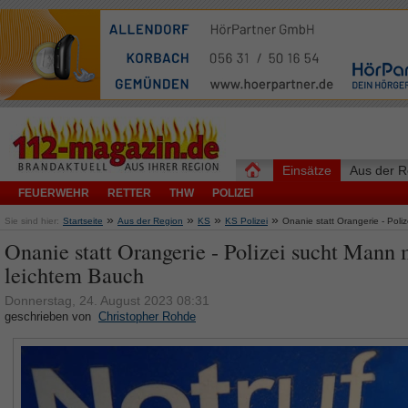
Einsätze
Aus der R
FEUERWEHR
RETTER
THW
POLIZEI
»
»
»
»
Sie sind hier:
Startseite
Aus der Region
KS
KS Polizei
Onanie statt Orangerie - Poli
Onanie statt Orangerie - Polizei sucht Mann 
leichtem Bauch
Donnerstag, 24. August 2023 08:31
geschrieben von
Christopher Rohde