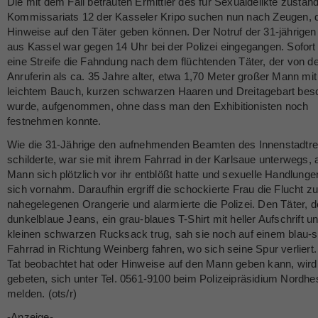
Die mit dem Fall betrauten Ermittler des für Sexualdelikte zustän
Kommissariats 12 der Kasseler Kripo suchen nun nach Zeugen, 
Hinweise auf den Täter geben können. Der Notruf der 31-jährigen
aus Kassel war gegen 14 Uhr bei der Polizei eingegangen. Sofort 
eine Streife die Fahndung nach dem flüchtenden Täter, der von d
Anruferin als ca. 35 Jahre alter, etwa 1,70 Meter großer Mann mit
leichtem Bauch, kurzen schwarzen Haaren und Dreitagebart bes
wurde, aufgenommen, ohne dass man den Exhibitionisten noch
festnehmen konnte.
Wie die 31-Jährige den aufnehmenden Beamten des Innenstadtre
schilderte, war sie mit ihrem Fahrrad in der Karlsaue unterwegs, 
Mann sich plötzlich vor ihr entblößt hatte und sexuelle Handlunge
sich vornahm. Daraufhin ergriff die schockierte Frau die Flucht zu
nahegelegenen Orangerie und alarmierte die Polizei. Den Täter, d
dunkelblaue Jeans, ein grau-blaues T-Shirt mit heller Aufschrift u
kleinen schwarzen Rucksack trug, sah sie noch auf einem blau-s
Fahrrad in Richtung Weinberg fahren, wo sich seine Spur verliert.
Tat beobachtet hat oder Hinweise auf den Mann geben kann, wird
gebeten, sich unter Tel. 0561-9100 beim Polizeipräsidium Nordh
melden. (ots/r)
-Anzeige-