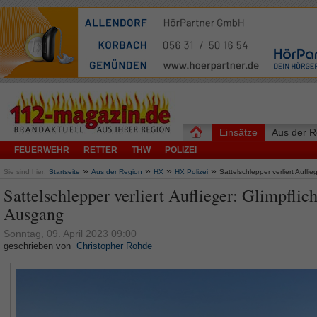
Einsätze
Aus der R
FEUERWEHR
RETTER
THW
POLIZEI
»
»
»
»
Sie sind hier:
Startseite
Aus der Region
HX
HX Polizei
Sattelschlepper verliert Aufli
Sattelschlepper verliert Auflieger: Glimpflic
Ausgang
Sonntag, 09. April 2023 09:00
geschrieben von
Christopher Rohde