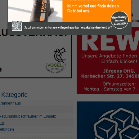
 Kategorie
 Krankenhaus
 Rettungshubschrauber im Einsatz
ure
befunden