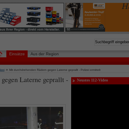
Einsätze
Aus der Region
»
izei
Mit durchdrehenden Rädern gegen Laterne geprallt - Polizei ermittelt
gegen Laterne geprallt -
Neustes 112-Video