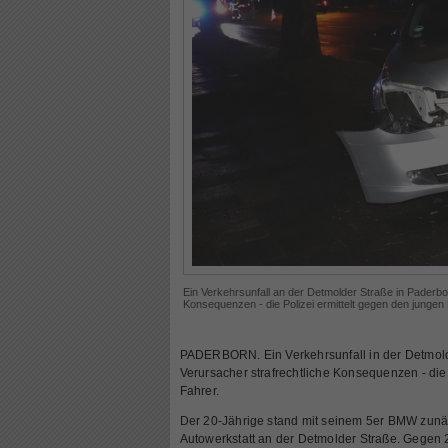
Ein Verkehrsunfall an der Detmolder Straße in Paderbor
Konsequenzen - die Polizei ermittelt gegen den jungen 
PADERBORN. Ein Verkehrsunfall in der Detmolde
Verursacher strafrechtliche Konsequenzen - die
Fahrer.
Der 20-Jährige stand mit seinem 5er BMW zunäc
Autowerkstatt an der Detmolder Straße. Gegen 2