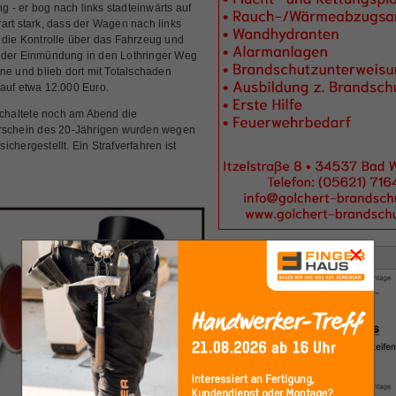
 - er bog nach links stadteinwärts auf
art stark, dass der Wagen nach links
 die Kontrolle über das Fahrzeug und
r der Einmündung in den Lothringer Weg
ne und blieb dort mit Totalschaden
 auf etwa 12.000 Euro.
 schaltete noch am Abend die
rerschein des 20-Jährigen wurden wegen
chergestellt. Ein Strafverfahren ist
×
Anzeige