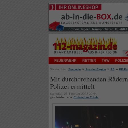
FEUERWEHR
RETTER
THW
POLIZEI
»
»
»
Sie sind hier:
Startseite
Aus der Region
PB
PB Pol
Mit durchdrehenden Rädern 
Polizei ermittelt
Samstag, 26. Februar 2022 20:44
geschrieben von
Christopher Rohde