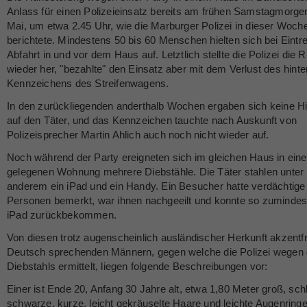
Anlass für einen Polizeieinsatz bereits am frühen Samstagmorgen
Mai, um etwa 2.45 Uhr, wie die Marburger Polizei in dieser Woch
berichtete. Mindestens 50 bis 60 Menschen hielten sich bei Eintr
Abfahrt in und vor dem Haus auf. Letztlich stellte die Polizei die 
wieder her, "bezahlte" den Einsatz aber mit dem Verlust des hinte
Kennzeichens des Streifenwagens.
In den zurückliegenden anderthalb Wochen ergaben sich keine H
auf den Täter, und das Kennzeichen tauchte nach Auskunft von
Polizeisprecher Martin Ahlich auch noch nicht wieder auf.
Noch während der Party ereigneten sich im gleichen Haus in eine
gelegenen Wohnung mehrere Diebstähle. Die Täter stahlen unter
anderem ein iPad und ein Handy. Ein Besucher hatte verdächtige
Personen bemerkt, war ihnen nachgeeilt und konnte so zumindes
iPad zurückbekommen.
Von diesen trotz augenscheinlich ausländischer Herkunft akzentfr
Deutsch sprechenden Männern, gegen welche die Polizei wegen
Diebstahls ermittelt, liegen folgende Beschreibungen vor:
Einer ist Ende 20, Anfang 30 Jahre alt, etwa 1,80 Meter groß, sch
schwarze, kurze, leicht gekräuselte Haare und leichte Augenringe,