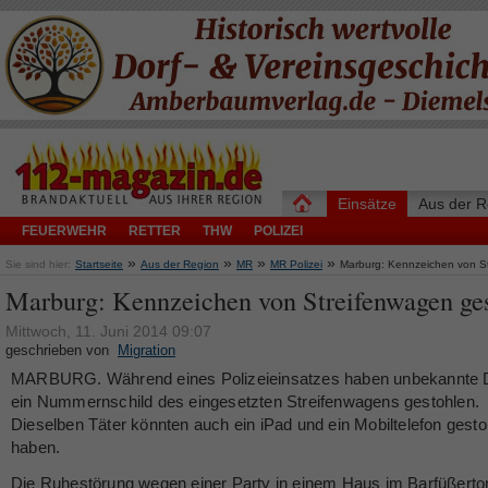
Einsätze
Aus der R
FEUERWEHR
RETTER
THW
POLIZEI
»
»
»
»
Sie sind hier:
Startseite
Aus der Region
MR
MR Polizei
Marburg: Kennzeichen von S
Marburg: Kennzeichen von Streifenwagen ge
Mittwoch, 11. Juni 2014 09:07
geschrieben von
Migration
MARBURG. Während eines Polizeieinsatzes haben unbekannte 
ein Nummernschild des eingesetzten Streifenwagens gestohlen.
Dieselben Täter könnten auch ein iPad und ein Mobiltelefon gesto
haben.
Die Ruhestörung wegen einer Party in einem Haus im Barfüßerto