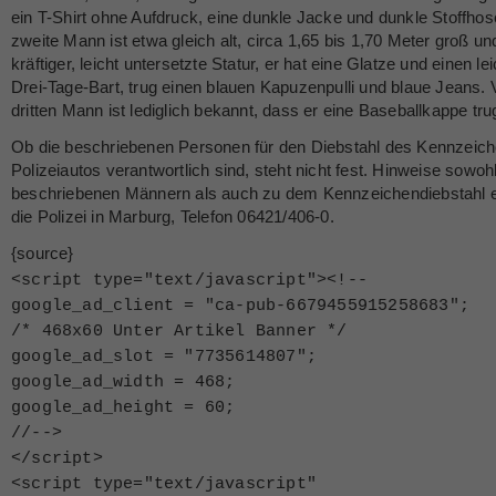
ein T-Shirt ohne Aufdruck, eine dunkle Jacke und dunkle Stoffhos
zweite Mann ist etwa gleich alt, circa 1,65 bis 1,70 Meter groß u
kräftiger, leicht untersetzte Statur, er hat eine Glatze und einen le
Drei-Tage-Bart, trug einen blauen Kapuzenpulli und blaue Jeans.
dritten Mann ist lediglich bekannt, dass er eine Baseballkappe tru
Ob die beschriebenen Personen für den Diebstahl des Kennzeic
Polizeiautos verantwortlich sind, steht nicht fest. Hinweise sowoh
beschriebenen Männern als auch zu dem Kennzeichendiebstahl er
die Polizei in Marburg, Telefon 06421/406-0.
{source}
<
script type="text/javascript"
>
<
!--
google_ad_client = "ca-pub-6679455915258683";
/* 468x60 Unter Artikel Banner */
google_ad_slot = "7735614807";
google_ad_width = 468;
google_ad_height = 60;
//--
>
<
/script
>
<
script type="text/javascript"