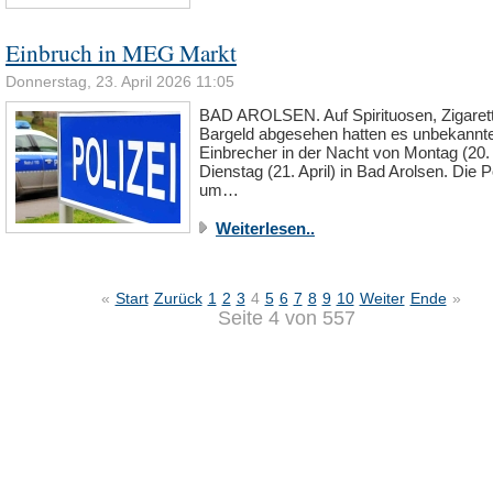
Einbruch in MEG Markt
Donnerstag, 23. April 2026 11:05
BAD AROLSEN. Auf Spirituosen, Zigaret
Bargeld abgesehen hatten es unbekannt
Einbrecher in der Nacht von Montag (20. A
Dienstag (21. April) in Bad Arolsen. Die Po
um…
Weiterlesen..
«
Start
Zurück
1
2
3
4
5
6
7
8
9
10
Weiter
Ende
»
Seite 4 von 557