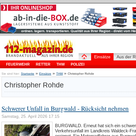
Einsätze
Aus der R
FEUERWEHR
RETTER
THW
POLIZEI
»
»
»
Sie sind hier:
Startseite
Einsätze
THW
Christopher Rohde
Christopher Rohde
Schwerer Unfall in Burgwald - Rücksicht nehmen
Samstag, 25. April 2026 17:15
BURGWALD. Erneut hat sich ein schwer
Verkehrsunfall im Landkreis Waldeck-Fr
ereignet. Ein Motorradfahrer aus Burgwa