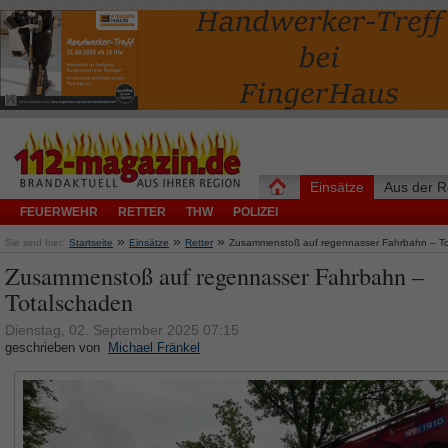
Einsätze
Aus der R
FEUERWEHR
RETTER
THW
POLIZEI
»
»
»
Sie sind hier:
Startseite
Einsätze
Retter
Zusammenstoß auf regennasser Fahrbahn – T
Zusammenstoß auf regennasser Fahrbahn –
Totalschaden
Dienstag, 02. September 2025 07:15
geschrieben von
Michael Fränkel