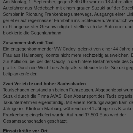
Am Montag, 1. September, gegen 8.40 Uhr war ein 18 Jahre alter
Autofahrer aus Medebach mit einem grauen Suzuki auf der Strec
Somplar in Richtung Frankenberg unterwegs. Ausgangs einer Li
geriet er auf regennasser Fahrbahn ins Schleudern. Vermutlich 
nicht angepasster Geschwindigkeit stellte sich das Auto quer und
blockierte die Gegenfahrbahn.
Zusammenstoß mit Taxi
Ein entgegenkommender VW Caddy, gelenkt von einer 44 Jahre a
Frau aus Hallenberg, konnte nicht mehr rechtzeitig ausweichen.
zur Kollision, bei der der Caddy in die hintere Beifahrerseite des 
prallte. Durch die Wucht des Aufpralls schleuderte der Suzuki ge
Leitplankenfelder.
Zwei Verletzte und hoher Sachschaden
Totalschaden entstand an beiden Fahrzeugen. Abgeschleppt wurd
Suzuki durch die Firma AVAS. Den Abtransport des Taxis organis
Taxiunternehmen eigenständig. Mit einem Rettungswagen kam de
Jährige ins Klinikum Marburg, während die 44-Jährige ins Krank
Frankenberg eingeliefert wurde. Auf rund 37.500 Euro wird der
Gesamtsachschaden geschätzt.
Einsatzkräfte vor Ort