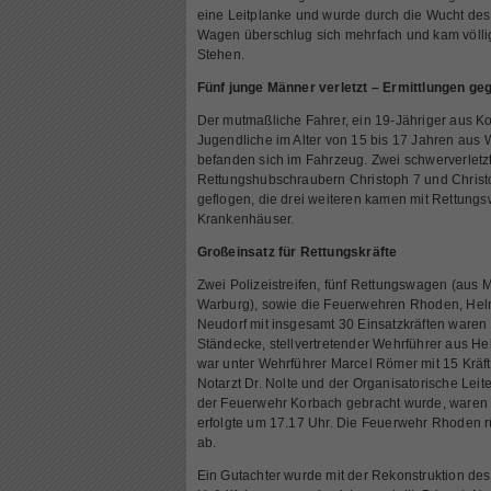
eine Leitplanke und wurde durch die Wucht des A
Wagen überschlug sich mehrfach und kam völlig 
Stehen.
Fünf junge Männer verletzt – Ermittlungen g
Der mutmaßliche Fahrer, ein 19-Jähriger aus Ko
Jugendliche im Alter von 15 bis 17 Jahren aus
befanden sich im Fahrzeug. Zwei schwerverlet
Rettungshubschraubern Christoph 7 und Chris
geflogen, die drei weiteren kamen mit Rettung
Krankenhäuser.
Großeinsatz für Rettungskräfte
Zwei Polizeistreifen, fünf Rettungswagen (aus
Warburg), sowie die Feuerwehren Rhoden, He
Neudorf mit insgesamt 30 Einsatzkräften waren v
Ständecke, stellvertretender Wehrführer aus 
war unter Wehrführer Marcel Römer mit 15 Kräft
Notarzt Dr. Nolte und der Organisatorische Leit
der Feuerwehr Korbach gebracht wurde, waren a
erfolgte um 17.17 Uhr. Die Feuerwehr Rhoden 
ab.
Ein Gutachter wurde mit der Rekonstruktion des