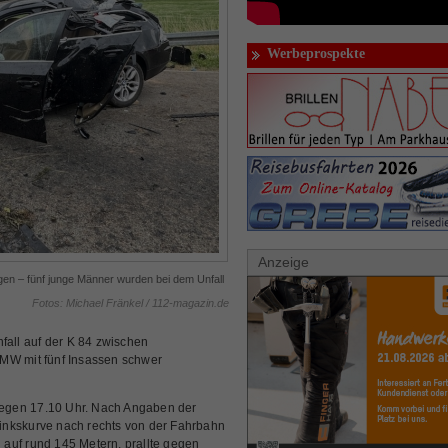
Werbeprospekte
Anzeige
en – fünf junge Männer wurden bei dem Unfall
Fotos: Michael Fränkel / 112-magazin.de
all auf der K 84 zwischen
BMW mit fünf Insassen schwer
 gegen 17.10 Uhr. Nach Angaben der
inkskurve nach rechts von der Fahrbahn
auf rund 145 Metern, prallte gegen