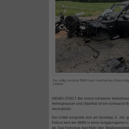
Der völlig zerstörte BMW nach mehrfachen Überschläg
verletzt.
DIEMELSTADT. Bei einem schweren Verkehrsunf
Helmighausen und Orpethal ist ein schwarzer 
verunglückt.
Der Unfall ereignete sich am Samstag, 5. Juli,
Polizei kam der BMW in einer langgezogenen L
ab. Das Fahrzeug durchfuhr den Straßengraben 