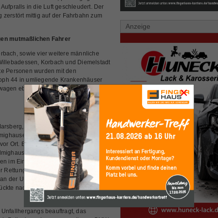
ufpralls in die Luft geschleudert. Der
zerstört mittig auf der Fahrbahn zum
Anzeige
egen mutmaßlichen Fahrer
rbach, sowie vier weitere männliche
 Willebadessen, Korbach und Diemelstadt
zte Personen wurden mit den
toph 44 in umliegende Krankenhäuser
×
swagen ebenfalls in umliegende
 Marsberg, Herbsen, Bad Arolsen und
lmighausen, Hesperinghausen und
or Ort. Einsatzleiter war Jörn
Helmighausen. Die Feuerwehr Rhoden
en im Einsatz. Auch der Leitende
er Rettungsdienst aus Korbach, der von
n der Unfallstelle. Die Alarmierung
rückte nach rund zweieinhalb Stunden
 Unfallhergangs beauftragt, das