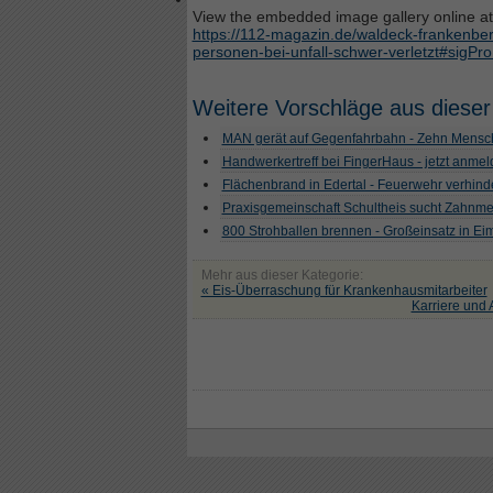
View the embedded image gallery online at
https://112-magazin.de/waldeck-frankenber
personen-bei-unfall-schwer-verletzt#sigP
Weitere Vorschläge aus dieser
MAN gerät auf Gegenfahrbahn - Zehn Mensch
Handwerkertreff bei FingerHaus - jetzt anme
Flächenbrand in Edertal - Feuerwehr verhind
Praxisgemeinschaft Schultheis sucht Zahnme
800 Strohballen brennen - Großeinsatz in Ei
Mehr aus dieser Kategorie:
« Eis-Überraschung für Krankenhausmitarbeiter
Karriere und