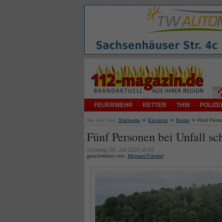
FEUERWEHR
RETTER
THW
POLIZEI
»
»
»
Sie sind hier:
Startseite
Einsätze
Retter
Fünf Perso
Fünf Personen bei Unfall sc
Sonntag, 06. Juli 2025 11:53
geschrieben von
Michael Fränkel