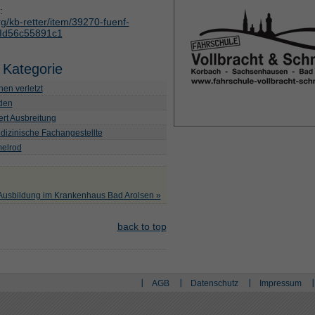
:
g/kb-retter/item/39270-fuenf-
roId56c55891c1
 Kategorie
en verletzt
lden
ert Ausbreitung
dizinische Fachangestellte
melrod
 Ausbildung im Krankenhaus Bad Arolsen »
back to top
AGB
Datenschutz
Impressum