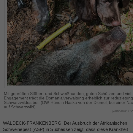
Mit geprüften Stöber- und Schweißhunden, guten Schützen und viel
Engagement trägt die Domanialverwaltung erheblich zur reduzietun
Schwarzwildes bei. (DW-Hündin Haska von der Diemel, bei einer N
auf Schwarzwild)
Symbolbild: 11
WALDECK-FRANKENBERG. Der Ausbruch der Afrikanischen
Schweinepest (ASP) in Südhessen zeigt, dass diese Krankheit