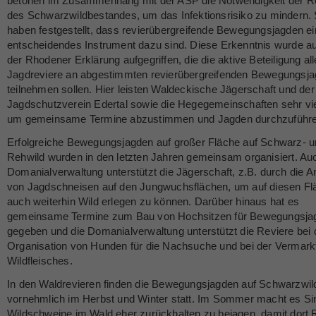
betonen im Zusammenhang mit der ASP die Notwendigkeit der R
des Schwarzwildbestandes, um das Infektionsrisiko zu mindern. 
haben festgestellt, dass revierübergreifende Bewegungsjagden ei
entscheidendes Instrument dazu sind. Diese Erkenntnis wurde au
der Rhodener Erklärung aufgegriffen, die die aktive Beteiligung all
Jagdreviere an abgestimmten revierübergreifenden Bewegungsj
teilnehmen sollen. Hier leisten Waldeckische Jägerschaft und der
Jagdschutzverein Edertal sowie die Hegegemeinschaften sehr viel
um gemeinsame Termine abzustimmen und Jagden durchzuführe
Erfolgreiche Bewegungsjagden auf großer Fläche auf Schwarz- 
Rehwild wurden in den letzten Jahren gemeinsam organisiert. Au
Domanialverwaltung unterstützt die Jägerschaft, z.B. durch die A
von Jagdschneisen auf den Jungwuchsflächen, um auf diesen Fl
auch weiterhin Wild erlegen zu können. Darüber hinaus hat es
gemeinsame Termine zum Bau von Hochsitzen für Bewegungsja
gegeben und die Domanialverwaltung unterstützt die Reviere bei 
Organisation von Hunden für die Nachsuche und bei der Vermark
Wildfleisches.
In den Waldrevieren finden die Bewegungsjagden auf Schwarzwil
vornehmlich im Herbst und Winter statt. Im Sommer macht es Sin
Wildschweine im Wald eher zurückhalten zu bejagen, damit dort