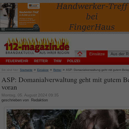
Einsätze
Aus der R
FEUERWEHR
RETTER
THW
POLIZEI
»
»
»
Sie sind hier:
Startseite
Einsätze
Retter
ASP: Domanialverwaltung geht mit gutem Beisp
ASP: Domanialverwaltung geht mit gutem Be
voran
Montag, 05. August 2024 09:35
geschrieben von Redaktion