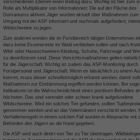
verschiedenen Ebenen einen Beitrag dazu. Wichtig ist hier zum e
Rolle als Multiplikator von Informationen: Die auf der Fläche des
Domaniums aktiven Jäger wurden aktuell über Maßnahmen zum
Umgang mit der ASP informiert und nochmals aufgefordert, intens
Wildschweine zu jagen.
Zum anderen werden die im Forstbereich tätigen Unternehmen inf
dass keine Essensreste im Wald verbleiben sollen und nach Kont
Wild- oder Hausschweinen Kleidung, Schuhe, Fahrzeuge und W
zu desinfizieren sind. Diese Vorsichtsmaßnahmen gelten natürlic
für die Jägerschaft. Wichtig ist zudem das ASP-Monitoring durch
Forstpersonal und Jägerschaft. Wenn es tatsächlich zu einem A
kommt, muss dieser schnellstmöglich erkannt werden, damit sofo
Maßnahmen zur Eindämmung ergriffen werden können. Bei soge
Indikatoren ist die Wahrscheinlichkeit eines positiven Befundes 
höchsten. Das sind verendet oder schwer krank aufgefundene
Wildschweine. Wird ein solches Tier gefunden, sollten Tupferprob
genommen werden und an das Veterinäramt verschickt werden. 
Verhaltensregeln in einem solchen Fall wurden in Absprache mit 
Behörden den Jägern an die Hand gegeben.
Die ASP wird auch direkt von Tier zu Tier übertragen. Wildbiologe