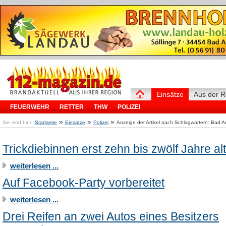
Einsätze
Aus der R
FEUERWEHR
RETTER
THW
POLIZEI
»
»
»
Sie sind hier:
Startseite
Einsätze
Polizei
Anzeige der Artikel nach Schlagwörtern: Bad A
Trickdiebinnen erst zehn bis zwölf Jahre alt
weiterlesen ...
Auf Facebook-Party vorbereitet
weiterlesen ...
Drei Reifen an zwei Autos eines Besitzers