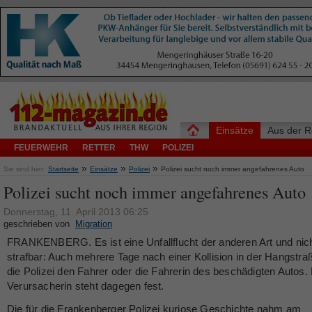
Einsätze
Aus der R
FEUERWEHR
RETTER
THW
POLIZEI
»
»
»
Sie sind hier:
Startseite
Einsätze
Polizei
Polizei sucht noch immer angefahrenes Auto
Polizei sucht noch immer angefahrenes Auto
Donnerstag, 11. April 2013 06:25
geschrieben von
Migration
FRANKENBERG. Es ist eine Unfallflucht der anderen Art und nic
strafbar: Auch mehrere Tage nach einer Kollision in der Hangstra
die Polizei den Fahrer oder die Fahrerin des beschädigten Autos.
Verursacherin steht dagegen fest.
Die für die Frankenberger Polizei kuriose Geschichte nahm am