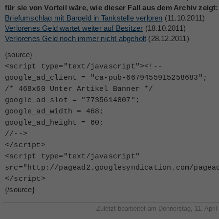
für sie von Vorteil wäre, wie dieser Fall aus dem Archiv zeigt:
Briefumschlag mit Bargeld in Tankstelle verloren
(11.10.2011)
Verlorenes Geld wartet weiter auf Besitzer
(18.10.2011)
Verlorenes Geld noch immer nicht abgeholt
(28.12.2011)
{source}
<
script type="text/javascript"
>
<
!--
google_ad_client = "ca-pub-6679455915258683";
/* 468x60 Unter Artikel Banner */
google_ad_slot = "7735614807";
google_ad_width = 468;
google_ad_height = 60;
//--
>
<
/script
>
<
script type="text/javascript"
src="http://pagead2.googlesyndication.com/pagea
<
/script
>
{/source}
Zuletzt bearbeitet am Donnerstag, 11. April