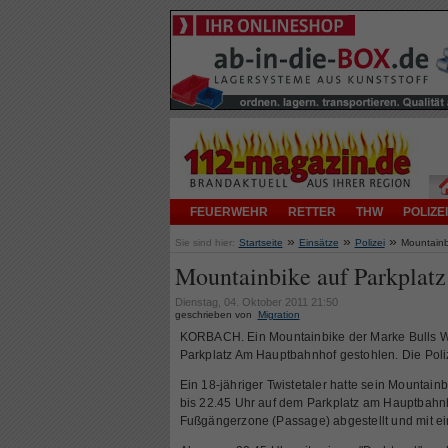
FEUERWEHR
RETTER
THW
POLIZEI
»
»
»
Sie sind hier:
Startseite
Einsätze
Polizei
Mountainb
Mountainbike auf Parkplatz
Dienstag, 04. Oktober 2011 21:50
geschrieben von
Migration
KORBACH. Ein Mountainbike der Marke Bulls W
Parkplatz Am Hauptbahnhof gestohlen. Die Poli
Ein 18-jähriger Twistetaler hatte sein Mountain
bis 22.45 Uhr auf dem Parkplatz am Hauptbahn
Fußgängerzone (Passage) abgestellt und mit ei