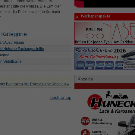
h Hause fahren wollte, war das
tändigte die Polizei. Die Ermittler
nimmt die Polizeistation in Korbach
Werbeprospekte
n.
 Kategorie
ert Ausbreitung
dizinische Fachangestellte
melrod
n Unfallstelle
Anzeige
tet
Betrunken mit Traktor zu McDonald's »
back to top