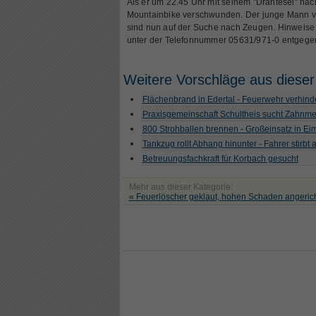
Als er um 22.45 Uhr mit seinem "Drahtesel" nac
Mountainbike verschwunden. Der junge Mann vers
sind nun auf der Suche nach Zeugen. Hinweise 
unter der Telefonnummer 05631/971-0 entgege
Weitere Vorschläge aus dieser
Flächenbrand in Edertal - Feuerwehr verhind
Praxisgemeinschaft Schultheis sucht Zahnme
800 Strohballen brennen - Großeinsatz in Ei
Tankzug rollt Abhang hinunter - Fahrer stirbt a
Betreuungsfachkraft für Korbach gesucht
Mehr aus dieser Kategorie:
« Feuerlöscher geklaut, hohen Schaden angerich