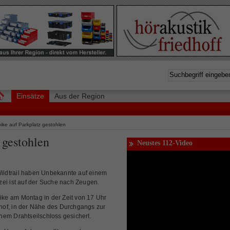
Einsätze
Aus der Region
ike auf Parkplatz gestohlen
 gestohlen
Neustes 112-Video
ildtrail haben Unbekannte auf einem
zei ist auf der Suche nach Zeugen.
bike am Montag in der Zeit von 17 Uhr
hof, in der Nähe des Durchgangs zur
nem Drahtseilschloss gesichert.