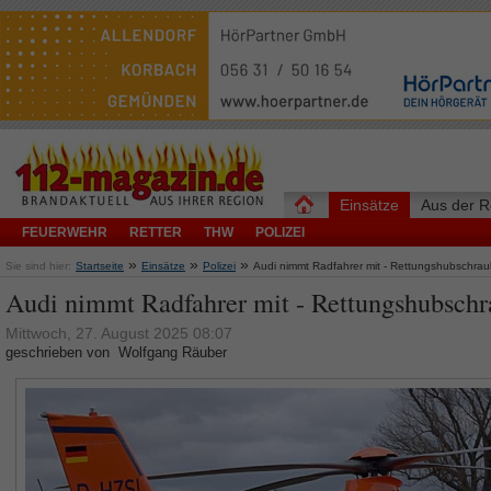
Einsätze
Aus der R
FEUERWEHR
RETTER
THW
POLIZEI
»
»
»
Sie sind hier:
Startseite
Einsätze
Polizei
Audi nimmt Radfahrer mit - Rettungshubschrau
Audi nimmt Radfahrer mit - Rettungshubschr
Mittwoch, 27. August 2025 08:07
geschrieben von Wolfgang Räuber