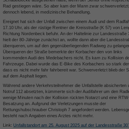
Rad gestiegen wäre. So aber kam der Mann zwar schwerverletzt
dennoch lebend, in medizinische Behandlung.
Ereignet hat sich der Unfall zwischen einem Audi und dem Radfa
17.10 Uhr, als der rüstige Rentner die Kreisstraße (K 57) von Leng
Richtung Nordenbeck befuhr. An der Haltelinie zur Landesstraße
hielt der 80-Jährige zunächst an, wollte dann aber die Landesstr
überqueren, um auf den gegenüberliegenden Radweg zu gelange
Überqueren der Straße bemerkte der Korbacher den von links
kommenden Audi des Medebachers nicht. Es kam zu Kollision de
Fahrzeuge. Dabei wurde das E-Bike des Korbachers so stark dem
dass es nicht mehr fahr fahrbereit war. Schwerverletzt blieb der 
auf dem Asphalt liegen.
Während andere Verkehrsteilnehmer die Unfallstelle absicherten
Notruf 112 absetzten, kümmerte sich der Audifahrer um den Radl
wenige Minuten nach der Kollision rückten Notarzt und eine RTW
Besatzung an. Aufgrund der Verletzungen musste der
Rettungshubschrauber Christoph 7 angefordert werden. Lebensg
besteht nach Angaben eines Arztes nicht mehr.
Link:
Unfallstandort am 25. August 2025 auf der Landesstraße 30