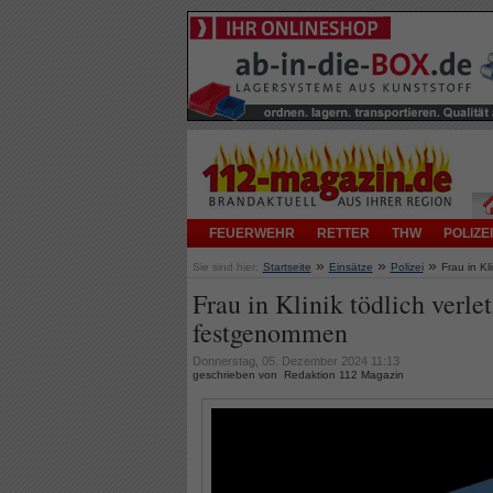
FEUERWEHR
RETTER
THW
POLIZEI
»
»
»
Sie sind hier:
Startseite
Einsätze
Polizei
Frau in Kl
Frau in Klinik tödlich verle
festgenommen
Donnerstag, 05. Dezember 2024 11:13
geschrieben von Redaktion 112 Magazin