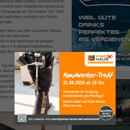
linik in Bad Zwesten. Dort verletzte er
 mittels einer mitgeführten Armbrust so
r Versorgung vor Ort verstarb. Der Täter
rt geflüchtet, woraufhin die Polizei
 hatte.
hriger Mann aus dem Landkreis Passau
hmen der intensiven
ch in der Nacht den 58-jährigen
 der A 3 im Bereich Unterfranken
des Beweismaterial sichergestellt
×
n Tag einen Antrag auf Anordnung der
i dem zuständigen Amtsgerichtstellen
Anzeige
ablauf und den Hintergründen der Tat
anwaltschaft Kassel sowie die
olizei bittet Zeugen, die Beobachtungen
ch mit der Polizei in Homberg/Efze
ung zu setzen. (ots/r)