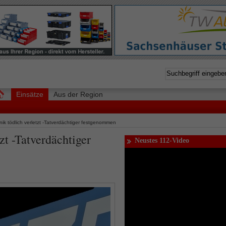
Einsätze
Aus der Region
inik tödlich verletzt -Tatverdächtiger festgenommen
tzt -Tatverdächtiger
Neustes 112-Video