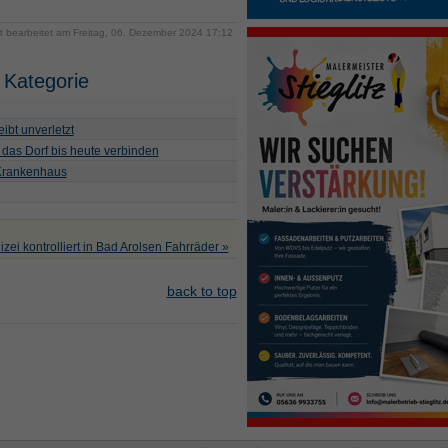
zt bearbeitet am Freitag, 06. Dezember 2024 17:12
 Kategorie
ibt unverletzt
 das Dorf bis heute verbinden
 Krankenhaus
izei kontrolliert in Bad Arolsen Fahrräder »
back to top