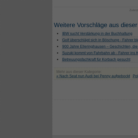
Zulet
Weitere Vorschläge aus dieser
IBW sucht Verstärkung in der Buchhaltung
Golf überschlägt sich in Böschung - Fahrer ble
900 Jahre Elleringhausen – Geschichten, die
Suzuki kommt von Fahrbahn ab - Fahrer ins
Betreuungsfachkraft für Korbach gesucht
Mehr aus dieser Kategorie:
« Nach Seat nun Audi bei Penny aufgebockt
Pol