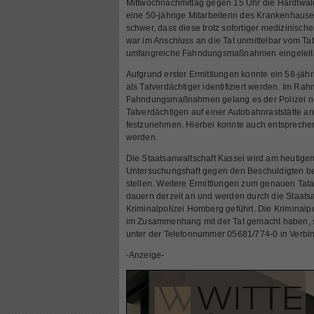
Mittwochnachmittag gegen 15 Uhr die Hardtwaldk
eine 50-jährige Mitarbeiterin des Krankenhauses
schwer, dass diese trotz sofortiger medizinische
war im Anschluss an die Tat unmittelbar vom Tato
umfangreiche Fahndungsmaßnahmen eingeleitet
Aufgrund erster Ermittlungen konnte ein 58-jä
als Tatverdächtiger identifiziert werden. Im Ra
Fahndungsmaßnahmen gelang es der Polizei no
Tatverdächtigen auf einer Autobahnraststätte an
festzunehmen. Hierbei konnte auch entsprechen
werden.
Die Staatsanwaltschaft Kassel wird am heutige
Untersuchungshaft gegen den Beschuldigten be
stellen. Weitere Ermittlungen zum genauen Tat
dauern derzeit an und werden durch die Staats
Kriminalpolizei Homberg geführt. Die Kriminalp
im Zusammenhang mit der Tat gemacht haben, si
unter der Telefonnummer 05681/774-0 in Verbind
-Anzeige-