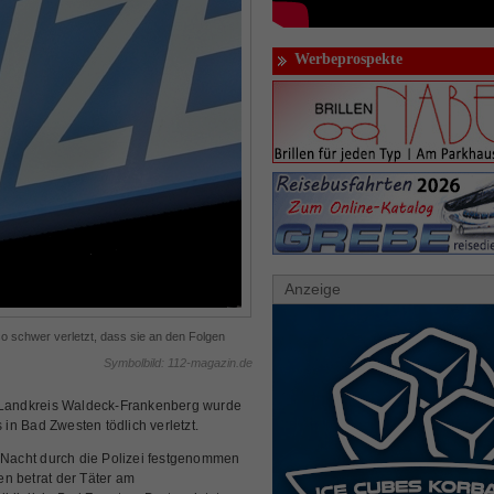
Werbeprospekte
Anzeige
o schwer verletzt, dass sie an den Folgen
Symbolbild: 112-magazin.de
Landkreis Waldeck-Frankenberg wurde
n Bad Zwesten tödlich verletzt.
r Nacht durch die Polizei festgenommen
n betrat der Täter am