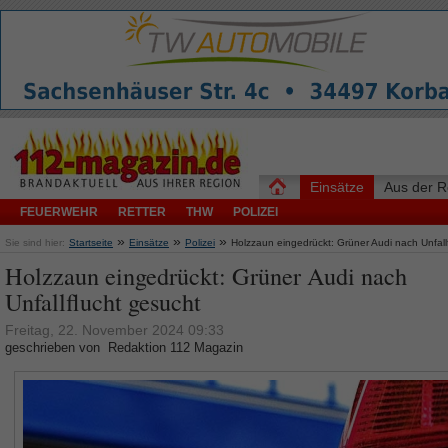
Einsätze
Aus der R
FEUERWEHR
RETTER
THW
POLIZEI
»
»
»
Sie sind hier:
Startseite
Einsätze
Polizei
Holzzaun eingedrückt: Grüner Audi nach Unfall
Holzzaun eingedrückt: Grüner Audi nach
Unfallflucht gesucht
Freitag, 22. November 2024 09:33
geschrieben von Redaktion 112 Magazin