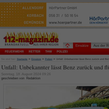
Einsätze
Aus der R
FEUERWEHR
RETTER
THW
POLIZEI
»
»
»
Sie sind hier:
Startseite
Einsätze
Polizei
Unfall: Unbekannter lässt Benz zurück und flüc
Unfall: Unbekannter lässt Benz zurück und fl
Sonntag, 18. August 2024 09:26
geschrieben von Redaktion