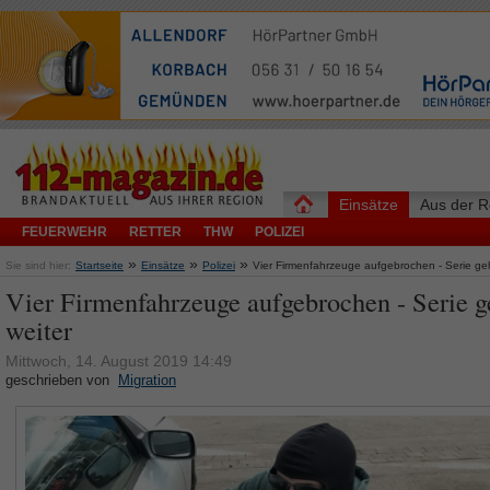
Einsätze
Aus der R
FEUERWEHR
RETTER
THW
POLIZEI
»
»
»
Sie sind hier:
Startseite
Einsätze
Polizei
Vier Firmenfahrzeuge aufgebrochen - Serie geh
Vier Firmenfahrzeuge aufgebrochen - Serie g
weiter
Mittwoch, 14. August 2019 14:49
geschrieben von
Migration