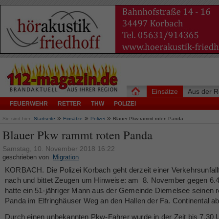
Einsätze
Aus der R
FEUERWEHR
RETTER
THW
POLIZEI
»
»
»
Sie sind hier:
Startseite
Einsätze
Polizei
Blauer Pkw rammt roten Panda
Blauer Pkw rammt roten Panda
Samstag, 10. November 2018 16:22
geschrieben von
Migration
KORBACH. Die Polizei Korbach geht derzeit einer Verkehrsunfallf
nach und bittet Zeugen um Hinweise: am 8. November gegen 6.
hatte ein 51-jähriger Mann aus der Gemeinde Diemelsee seinen r
Panda im Elfringhäuser Weg an den Hallen der Fa. Continental abg
Durch einen unbekannten Pkw-Fahrer wurde in der Zeit bis 7.30 