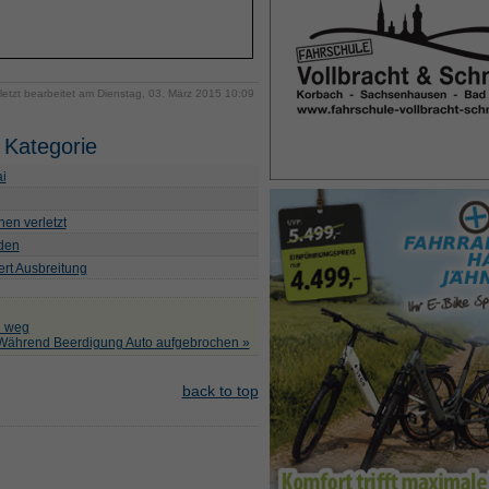
letzt bearbeitet am Dienstag, 03. März 2015 10:09
 Kategorie
i
en verletzt
lden
ert Ausbreitung
d weg
Während Beerdigung Auto aufgebrochen »
back to top