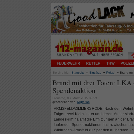
FEUERWEHR
RETTER
THW
POLIZEI
»
»
»
Sie sind hier:
Startseite
Einsätze
Polizei
Brand mit 
Brand mit drei Toten: LKA 
Spendenaktion
Dienstag, 03. März 2015 09:53
geschrieben von
Migration
ARMSFELD/ZIMMERSRODE. Nach dem Wohnhaus
Folgen zwei Kleinkinder und deren Mutter star
Landeskriminalamt die Ermittlungen an der Bran
laufenden Spendenaktionen hat inzwischen auc
Wildungen-Armsfeld zu Spenden aufgerufen - do