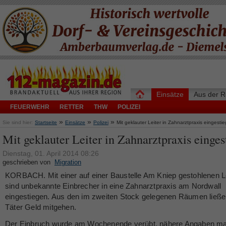
Einsätze
Aus der R
FEUERWEHR
RETTER
THW
POLIZEI
»
»
»
Sie sind hier:
Startseite
Einsätze
Polizei
Mit geklauter Leiter in Zahnarztpraxis eingesti
Mit geklauter Leiter in Zahnarztpraxis einges
Dienstag, 01. April 2014 08:26
geschrieben von
Migration
KORBACH. Mit einer auf einer Baustelle Am Kniep gestohlenen Le
sind unbekannte Einbrecher in eine Zahnarztpraxis am Nordwall
eingestiegen. Aus den im zweiten Stock gelegenen Räumen ließe
Täter Geld mitgehen.
Der Einbruch wurde am Wochenende verübt, nähere Angaben ma