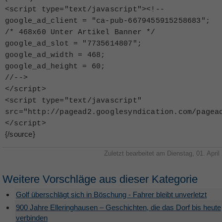
<
script type="text/javascript"
>
<
!--
google_ad_client = "ca-pub-6679455915258683";
/* 468x60 Unter Artikel Banner */
google_ad_slot = "7735614807";
google_ad_width = 468;
google_ad_height = 60;
//--
>
<
/script
>
<
script type="text/javascript"
src="http://pagead2.googlesyndication.com/pagea
<
/script
>
{/source}
Zuletzt bearbeitet am Dienstag, 01. April
Weitere Vorschläge aus dieser Kategorie
Golf überschlägt sich in Böschung - Fahrer bleibt unverletzt
900 Jahre Elleringhausen – Geschichten, die das Dorf bis heute
verbinden