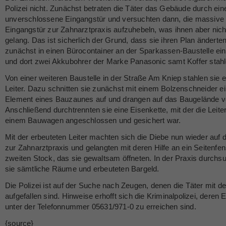
Polizei nicht. Zunächst betraten die Täter das Gebäude durch ein
unverschlossene Eingangstür und versuchten dann, die massive
Eingangstür zur Zahnarztpraxis aufzuhebeln, was ihnen aber nich
gelang. Das ist sicherlich der Grund, dass sie ihren Plan änderte
zunächst in einen Bürocontainer an der Sparkassen-Baustelle ei
und dort zwei Akkubohrer der Marke Panasonic samt Koffer stahl
Von einer weiteren Baustelle in der Straße Am Kniep stahlen sie e
Leiter. Dazu schnitten sie zunächst mit einem Bolzenschneider e
Element eines Bauzaunes auf und drangen auf das Baugelände v
Anschließend durchtrennten sie eine Eisenkette, mit der die Leite
einem Bauwagen angeschlossen und gesichert war.
Mit der erbeuteten Leiter machten sich die Diebe nun wieder auf
zur Zahnarztpraxis und gelangten mit deren Hilfe an ein Seitenfen
zweiten Stock, das sie gewaltsam öffneten. In der Praxis durchs
sie sämtliche Räume und erbeuteten Bargeld.
Die Polizei ist auf der Suche nach Zeugen, denen die Täter mit de
aufgefallen sind. Hinweise erhofft sich die Kriminalpolizei, deren E
unter der Telefonnummer 05631/971-0 zu erreichen sind.
{source}