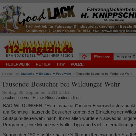
Einsätze
Aus der R
FEUERWEHR
RETTER
THW
POLIZEI
»
»
»
Sie sind hier:
Startseite
Einsätze
Feuerwehr
Tausende Besucher bei Wildunger Wehr
Tausende Besucher bei Wildunger Wehr
Montag, 26. September 2011 18:51
geschrieben von Rainer Rüsch/badestadt.de
BAD WILDUNGEN. "Hereinspaziert" in den Feuerwehrstützpunkt
am Sonntag - tausende Besucher kamen der Einladung der Wild
Stützpunktfeuerwehr nach. Ihnen allen wurde ein abwechslungsr
Programm, eine Menge wertvoller Tipps und viel Unterhaltung ge
Schon über 190 Einsätze hat die Stützpunktfeuerwehr der Stadt 