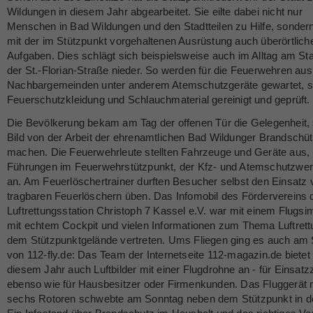
Wildungen in diesem Jahr abgearbeitet. Sie eilte dabei nicht nur
Menschen in Bad Wildungen und den Stadtteilen zu Hilfe, sondern 
mit der im Stützpunkt vorgehaltenen Ausrüstung auch überörtlich
Aufgaben. Dies schlägt sich beispielsweise auch im Alltag am Sta
der St.-Florian-Straße nieder. So werden für die Feuerwehren au
Nachbargemeinden unter anderem Atemschutzgeräte gewartet, s
Feuerschutzkleidung und Schlauchmaterial gereinigt und geprüft.
Die Bevölkerung bekam am Tag der offenen Tür die Gelegenheit, 
Bild von der Arbeit der ehrenamtlichen Bad Wildunger Brandschü
machen. Die Feuerwehrleute stellten Fahrzeuge und Geräte aus,
Führungen im Feuerwehrstützpunkt, der Kfz- und Atemschutzwer
an. Am Feuerlöschertrainer durften Besucher selbst den Einsatz 
tragbaren Feuerlöschern üben. Das Infomobil des Fördervereins 
Luftrettungsstation Christoph 7 Kassel e.V. war mit einem Flugsi
mit echtem Cockpit und vielen Informationen zum Thema Luftrett
dem Stützpunktgelände vertreten. Ums Fliegen ging es auch am
von 112-fly.de: Das Team der Internetseite 112-magazin.de bietet 
diesem Jahr auch Luftbilder mit einer Flugdrohne an - für Einsat
ebenso wie für Hausbesitzer oder Firmenkunden. Das Fluggerät 
sechs Rotoren schwebte am Sonntag neben dem Stützpunkt in de