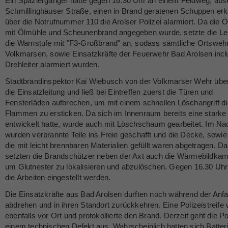
Ein Spaziergänger hatte gegen 16.30 Uhr an einem Feldweg, abse
Schmillinghäuser Straße, einen in Brand geratenen Schuppen er
über die Notrufnummer 110 die Arolser Polizei alarmiert. Da die Ör
mit Ölmühle und Scheunenbrand angegeben wurde, setzte die Leit
die Warnstufe mit "F3-Großbrand" an, sodass sämtliche Ortsweh
Volkmarsen, sowie Einsatzkräfte der Feuerwehr Bad Arolsen incl
Drehleiter alarmiert wurden.
Stadtbrandinspektor Kai Wiebusch von der Volkmarser Wehr üb
die Einsatzleitung und ließ bei Eintreffen zuerst die Türen und
Fensterläden aufbrechen, um mit einem schnellen Löschangriff di
Flammen zu ersticken. Da sich im Innenraum bereits eine starke
entwickelt hatte, wurde auch mit Löschschaum gearbeitet. Im N
wurden verbrannte Teile ins Freie geschafft und die Decke, sowi
die mit leicht brennbaren Materialien gefüllt waren abgetragen. Da
setzten die Brandschützer neben der Axt auch die Wärmebildkam
um Glutnester zu lokalisieren und abzulöschen. Gegen 16.30 Uh
die Arbeiten eingestellt werden.
Die Einsatzkräfte aus Bad Arolsen durften noch während der Anfa
abdrehen und in ihren Standort zurückkehren. Eine Polizeistreife
ebenfalls vor Ort und protokollierte den Brand. Derzeit geht die Po
einem technischen Defekt aus. Wahrscheinlich hatten sich Batter