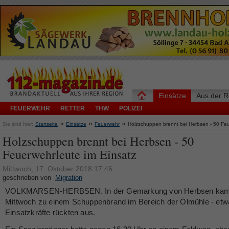
Einsätze
Aus der R
FEUERWEHR
RETTER
THW
POLIZEI
»
»
»
Sie sind hier:
Startseite
Einsätze
Feuerwehr
Holzschuppen brennt bei Herbsen - 50 Feu
Holzschuppen brennt bei Herbsen - 50
Feuerwehrleute im Einsatz
Mittwoch, 17. Oktober 2018 17:46
geschrieben von
Migration
VOLKMARSEN-HERBSEN. In der Gemarkung von Herbsen kam
Mittwoch zu einem Schuppenbrand im Bereich der Ölmühle - etw
Einsatzkräfte rückten aus.