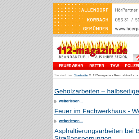
FEUERWEHR
RETTER
THW
POLIZEI
»
Sie sind hier:
Startseite
112-magazin - Brandaktuell aus 
Gehölzarbeiten – halbseitig
weiterlesen ...
Feuer im Fachwerkhaus - W
weiterlesen ...
Asphaltierungsarbeiten bei
Straßensperrungen