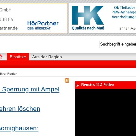
Einsätze
Aus der Region
Ihrer Region
Neustes 112-Video
e Sperrung mit Ampel
ehren löschen
 Bömighausen: