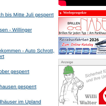
Werbeprospekte
h bis Mitte Juli gesperrt
en - Willinger
kommen - Auto Schrott,
rt
Anzeige
ober gesperrt
ghausen gesperrt
dhäuser im Upland