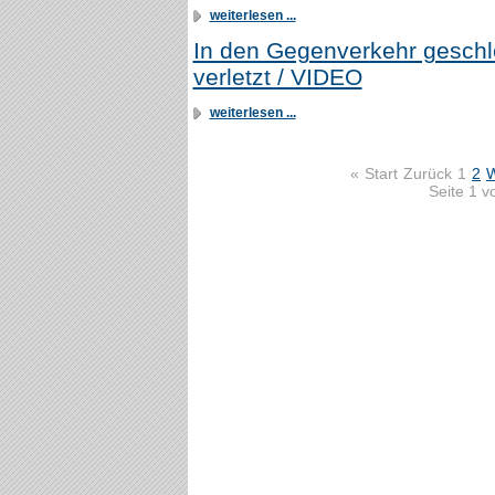
weiterlesen ...
In den Gegenverkehr geschl
verletzt / VIDEO
weiterlesen ...
«
Start
Zurück
1
2
W
Seite 1 v